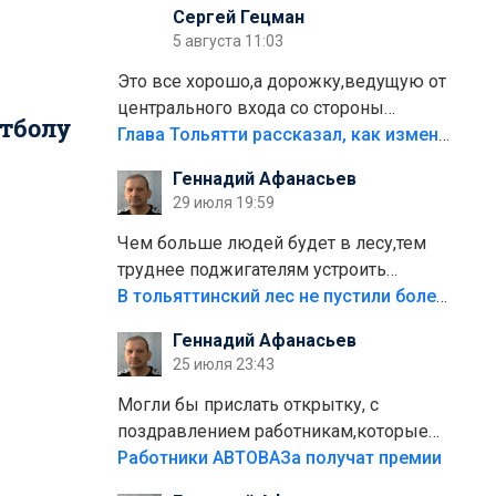
Сергей Гецман
5 августа 11:03
Это все хорошо,а дорожку,ведущую от
центрального входа со стороны
етболу
кафе"Мираж" к аттракционам слабо
Глава Тольятти рассказал, как изменится парк Центрального района
доделать?А то бордюры положили,а
Геннадий Афанасьев
плитки не хватило,т.к.осенью и зимой
29 июля 19:59
лежала в парке и испортилась.Да
еще,видимо,часть украли.
Чем больше людей будет в лесу,тем
труднее поджигателям устроить
пожар.Тех кто разводит костры,тех
В тольяттинский лес не пустили более тысячи автомобилей
надо безбожно штрафовать.Камер
Геннадий Афанасьев
полно стоит,почему водители всё
25 июля 23:43
равно едут в лес? Штрафы мизерные.
Могли бы прислать открытку, с
поздравлением работникам,которые
больше сорока лет отработали на
Работники АВТОВАЗа получат премии
предприятии.