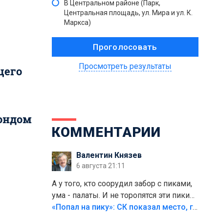
В Центральном районе (Парк,
Центральная площадь, ул. Мира и ул. К.
Маркса)
Просмотреть результаты
щего
Фондом
КОММЕНТАРИИ
Валентин Князев
6 августа 21:11
А у того, кто соорудил забор с пиками,
ума - палаты. И не торопятся эти пики
срезать
«Попал на пику»: СК показал место, где был смертельно травмирован ребенок в Тольятти