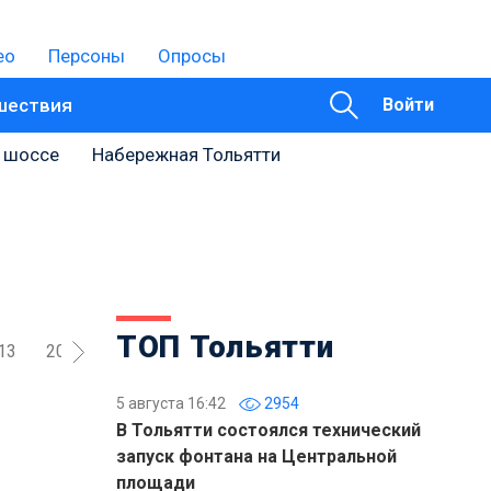
ео
Персоны
Опросы
шествия
Войти
 шоссе
Набережная Тольятти
ТОП Тольятти
13
2012
2011
2010
2009
2008
2007
200
5 августа 16:42
2954
В Тольятти состоялся технический
запуск фонтана на Центральной
площади