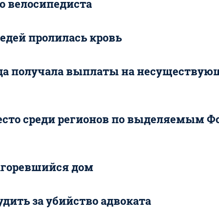
го велосипедиста
седей пролилась кровь
ода получала выплаты на несуществую
место среди регионов по выделяемым 
загоревшийся дом
удить за убийство адвоката