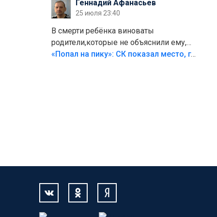
Геннадий Афанасьев
25 июля 23:40
В смерти ребёнка виноваты
родители,которые не объяснили ему,
что такое хорошо и что такое плохо!
«Попал на пику»: СК показал место, где был смертельно травмирован ребенок в Тольятти
Лезть через такой забор,верх
безумия,есть же калитка,ворота!
Жалко ребёнка,но он сам выбрал свою
судьбу.