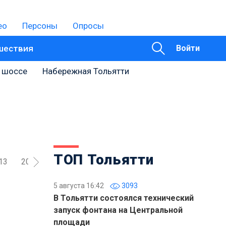
ео
Персоны
Опросы
шествия
Войти
 шоссе
Набережная Тольятти
ТОП Тольятти
13
2012
2011
2010
2009
2008
2007
200
5 августа 16:42
3093
В Тольятти состоялся технический
запуск фонтана на Центральной
площади