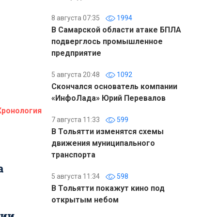
8 августа 07:35
1994
В Самарской области атаке БПЛА
подверглось промышленное
предприятие
5 августа 20:48
1092
Скончался основатель компании
«ИнфоЛада» Юрий Перевалов
Хронология
7 августа 11:33
599
В Тольятти изменятся схемы
движения муниципального
транспорта
а
5 августа 11:34
598
В Тольятти покажут кино под
открытым небом
тии