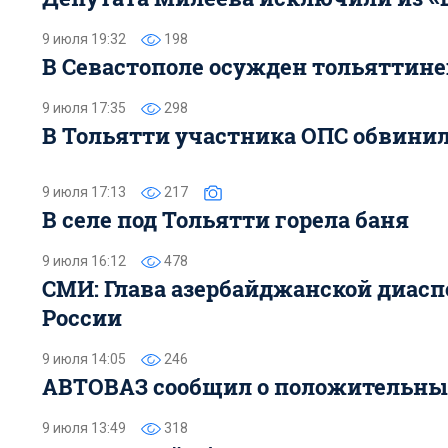
9 июля 19:32
198
В Севастополе осужден тольятти
9 июля 17:35
298
В Тольятти участника ОПС обвинил
9 июля 17:13
217
В селе под Тольятти горела баня
9 июля 16:12
478
СМИ: Глава азербайджанской диасп
России
9 июля 14:05
246
АВТОВАЗ сообщил о положительных
9 июля 13:49
318