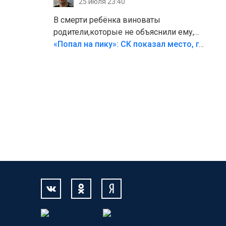
25 июля 23:40
В смерти ребёнка виноваты
родители,которые не объяснили ему,
что такое хорошо и что такое плохо!
«Попал на пику»: СК показал место, где был смертельно травмирован ребенок в Тольятти
Лезть через такой забор,верх
безумия,есть же калитка,ворота!
Жалко ребёнка,но он сам выбрал свою
судьбу.