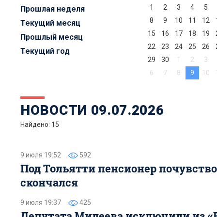
1
2
3
4
5
Прошлая неделя
8
9
10
11
12
Текущий месяц
15
16
17
18
19
Прошлый месяц
22
23
24
25
26
Текущий год
29
30
1
2
3
6
7
8
9
10
НОВОСТИ 09.07.2026
Найдено: 15
9 июля 19:52
592
Под Тольятти пенсионер почувство
скончался
9 июля 19:37
425
Депутата Милеева исключили из «