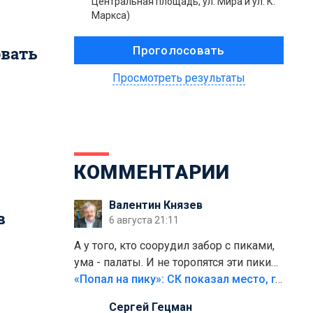
Центральная площадь, ул. Мира и ул. К.
Маркса)
овать
Просмотреть результаты
КОММЕНТАРИИ
Валентин Князев
в
6 августа 21:11
А у того, кто соорудил забор с пиками,
ума - палаты. И не торопятся эти пики
срезать
«Попал на пику»: СК показал место, где был смертельно травмирован ребенок в Тольятти
Сергей Гецман