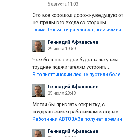
5 августа 11:03
Это все хорошо,а дорожку,ведущую от
центрального входа со стороны
кафе"Мираж" к аттракционам слабо
Глава Тольятти рассказал, как изменится парк Центрального района
доделать?А то бордюры положили,а
Геннадий Афанасьев
плитки не хватило,т.к.осенью и зимой
29 июля 19:59
лежала в парке и испортилась.Да
еще,видимо,часть украли.
Чем больше людей будет в лесу,тем
труднее поджигателям устроить
пожар.Тех кто разводит костры,тех
В тольяттинский лес не пустили более тысячи автомобилей
надо безбожно штрафовать.Камер
Геннадий Афанасьев
полно стоит,почему водители всё
25 июля 23:43
равно едут в лес? Штрафы мизерные.
Могли бы прислать открытку, с
поздравлением работникам,которые
больше сорока лет отработали на
Работники АВТОВАЗа получат премии
предприятии.
Геннадий Афанасьев