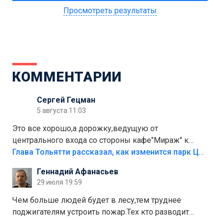
Просмотреть результаты
КОММЕНТАРИИ
Сергей Гецман
5 августа 11:03
Это все хорошо,а дорожку,ведущую от
центрального входа со стороны кафе"Мираж" к
аттракционам слабо доделать?А то бордюры
Глава Тольятти рассказал, как изменится парк Центрального района
положили,а плитки не хватило,т.к.осенью и зимой
Геннадий Афанасьев
лежала в парке и испортилась.Да еще,видимо,часть
29 июля 19:59
украли.
Чем больше людей будет в лесу,тем труднее
поджигателям устроить пожар.Тех кто разводит