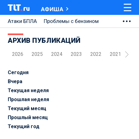
АФИША
Атаки БПЛА
Проблемы с бензином
АВТОВАЗ
АРХИВ ПУБЛИКАЦИЙ
Ремонт Центральной площади
2026
2025
2024
2023
2022
2021
202
Ремонт Обводного шоссе
Набережная Тольятти
Сегодня
Вчера
Неделя Тольятти
Текущая неделя
Прошлая неделя
Текущий месяц
Прошлый месяц
Текущий год