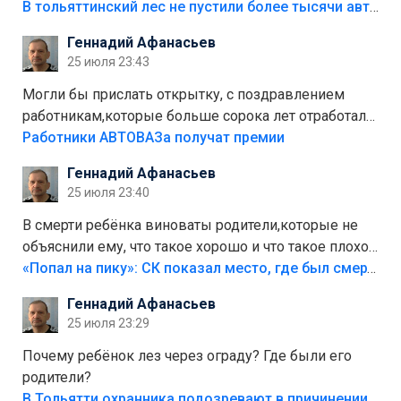
костры,тех надо безбожно штрафовать.Камер полно
В тольяттинский лес не пустили более тысячи автомобилей
стоит,почему водители всё равно едут в лес?
Геннадий Афанасьев
Штрафы мизерные.
25 июля 23:43
Могли бы прислать открытку, с поздравлением
работникам,которые больше сорока лет отработали
на предприятии.
Работники АВТОВАЗа получат премии
Геннадий Афанасьев
25 июля 23:40
В смерти ребёнка виноваты родители,которые не
объяснили ему, что такое хорошо и что такое плохо!
Лезть через такой забор,верх безумия,есть же
«Попал на пику»: СК показал место, где был смертельно травмирован ребенок в Тольятти
калитка,ворота! Жалко ребёнка,но он сам выбрал
Геннадий Афанасьев
свою судьбу.
25 июля 23:29
Почему ребёнок лез через ограду? Где были его
родители?
В Тольятти охранника подозревают в причинении смерти ребенку