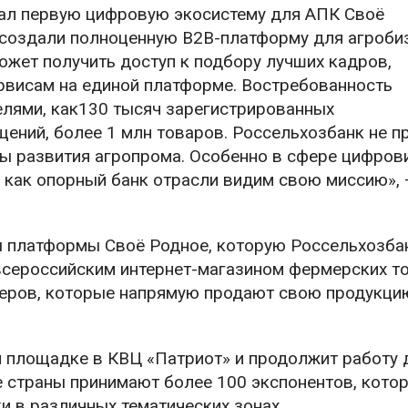
вал первую цифровую экосистему для АПК Своё
 создали полноценную B2B-платформу для агроби
ожет получить доступ к подбору лучших кадров,
ервисам на единой платформе. Востребованность
елями, как130 тысяч зарегистрированных
ений, более 1 млн товаров. Россельхозбанк не п
ды развития агропрома. Особенно в сфере цифров
ы как опорный банк отрасли видим свою миссию»,
ты платформы Своё Родное, которую Россельхозба
всероссийским интернет-магазином фермерских т
меров, которые напрямую продают свою продукци
й площадке в КВЦ «Патриот» и продолжит работу 
е страны принимают более 100 экспонентов, кото
 в различных тематических зонах.