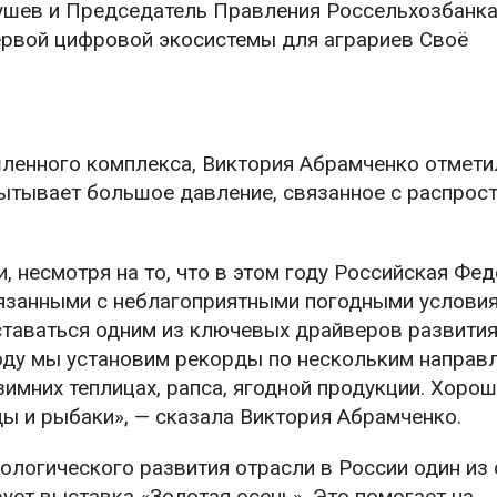
ушев и Председатель Правления Россельхозбанк
ервой цифровой экосистемы для аграриев Своё
ленного комплекса, Виктория Абрамченко отметил
ытывает большое давление, связанное с распрос
, несмотря на то, что в этом году Российская Фе
язанными с неблагоприятными погодными условия
таваться одним из ключевых драйверов развити
году мы установим рекорды по нескольким направ
имних теплицах, рапса, ягодной продукции. Хоро
ы и рыбаки», — сказала Виктория Абрамченко.
ологического развития отрасли в России один из
рует выставка «Золотая осень». Это помогает на