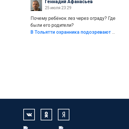
Геннадий Афанасьев
безумия,есть же калитка,ворота!
25 июля 23:29
Жалко ребёнка,но он сам выбрал свою
судьбу.
Почему ребёнок лез через ограду? Где
были его родители?
В Тольятти охранника подозревают в причинении смерти ребенку