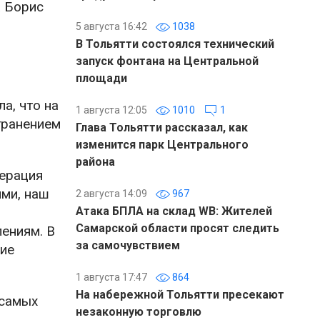
а Борис
5 августа 16:42
1038
В Тольятти состоялся технический
запуск фонтана на Центральной
площади
а, что на
1 августа 12:05
1010
1
транением
Глава Тольятти рассказал, как
изменится парк Центрального
района
дерация
ми, наш
2 августа 14:09
967
я
Атака БПЛА на склад WB: Жителей
Самарской области просят следить
лениям. В
за самочувствием
шие
1 августа 17:47
864
На набережной Тольятти пресекают
 самых
незаконную торговлю