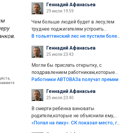
Геннадий Афанасьев
плитки не хватило,т.к.осенью и зимой
29 июля 19:59
лежала в парке и испортилась.Да
ым
еще,видимо,часть украли.
Чем больше людей будет в лесу,тем
меру
труднее поджигателям устроить
анков.
пожар.Тех кто разводит костры,тех
В тольяттинский лес не пустили более тысячи автомобилей
надо безбожно штрафовать.Камер
Геннадий Афанасьев
полно стоит,почему водители всё
25 июля 23:43
равно едут в лес? Штрафы мизерные.
Могли бы прислать открытку, с
поздравлением работникам,которые
уйста,
больше сорока лет отработали на
Работники АВТОВАЗа получат премии
 нажмите
предприятии.
Геннадий Афанасьев
25 июля 23:40
В смерти ребёнка виноваты
родители,которые не объяснили ему,
что такое хорошо и что такое плохо!
«Попал на пику»: СК показал место, где был смертельно травмирован ребенок в Тольятти
Лезть через такой забор,верх