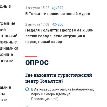
одные
1 августа 15:02
849
В Тольятти появился новый мурал
тренние
2 августа 17:08
806
ший
Неделя Тольятти: Программа к 300-
ительный
летию города, реконструкция в
ственные
парке, новый завод
 динамика
ссияне
ючевым
ОПРОС
Где находится туристический
центр Тольятти?
ами в
В Автозаводском районе (набережная,
ыла
парки и скверы вдоль ул.
тов.
Революционной)