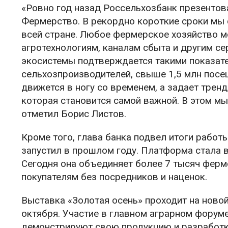
«Ровно год назад Россельхозбанк презенто
Фермерство. В рекордно короткие сроки мы
всей стране. Любое фермерское хозяйство м
агротехнологиям, каналам сбыта и другим с
экосистемы подтверждается такими показат
сельхозпроизводителей, свыше 1,5 млн посещ
движется в ногу со временем, а задает трен
которая становится самой важной. В этом м
отметил Борис Листов.
Кроме того, глава банка подвел итоги рабо
запустил в прошлом году. Платформа стала 
Сегодня она объединяет более 7 тысяч фер
покупателям без посредников и наценок.
Выставка «Золотая осень» проходит на ново
октября. Участие в главном аграрном форум
демонстрируют свою продукцию и разработки