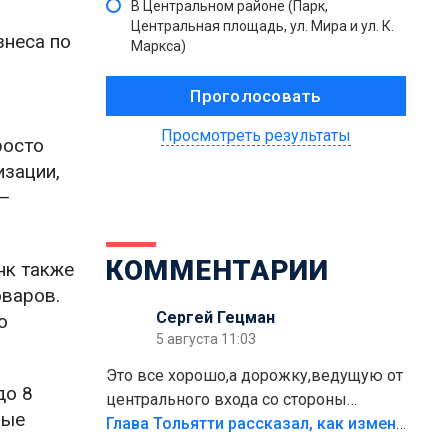
В Центральном районе (Парк,
Центральная площадь, ул. Мира и ул. К.
знеса по
Маркса)
Просмотреть результаты
росто
изации,
 —
КОММЕНТАРИИ
нк также
оваров.
Сергей Гецман
ю
5 августа 11:03
Это все хорошо,а дорожку,ведущую от
до 8
центрального входа со стороны
рые
кафе"Мираж" к аттракционам слабо
Глава Тольятти рассказал, как изменится парк Центрального района
доделать?А то бордюры положили,а