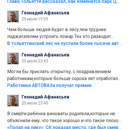
аттракционам слабо доделать?А то бордюры
Глава Тольятти рассказал, как изменится парк Центрального района
положили,а плитки не хватило,т.к.осенью и зимой
Геннадий Афанасьев
лежала в парке и испортилась.Да еще,видимо,часть
29 июля 19:59
украли.
Чем больше людей будет в лесу,тем труднее
поджигателям устроить пожар.Тех кто разводит
костры,тех надо безбожно штрафовать.Камер полно
В тольяттинский лес не пустили более тысячи автомобилей
стоит,почему водители всё равно едут в лес?
Геннадий Афанасьев
Штрафы мизерные.
25 июля 23:43
Могли бы прислать открытку, с поздравлением
работникам,которые больше сорока лет отработали
на предприятии.
Работники АВТОВАЗа получат премии
Геннадий Афанасьев
25 июля 23:40
В смерти ребёнка виноваты родители,которые не
объяснили ему, что такое хорошо и что такое плохо!
Лезть через такой забор,верх безумия,есть же
«Попал на пику»: СК показал место, где был смертельно травмирован ребенок в Тольятти