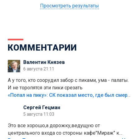
Просмотреть результаты
КОММЕНТАРИИ
Валентин Князев
6 августа 21:11
А у того, кто соорудил забор с пиками, ума - палаты.
И не торопятся эти пики срезать
«Попал на пику»: СК показал место, где был смертельно травмирован ребенок в Тольятти
Сергей Гецман
5 августа 11:03
Это все хорошо,а дорожку,ведущую от
центрального входа со стороны кафе"Мираж" к