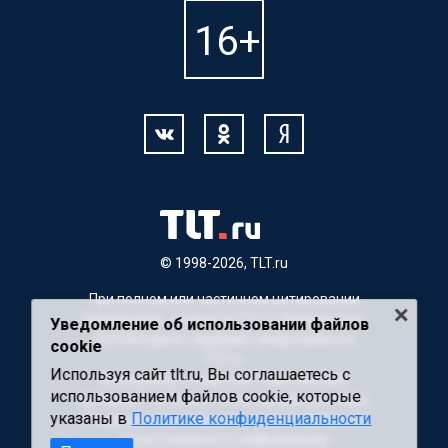
© 1998-2026, TLT.ru
При полном или частичном цитировании
материалов, ссылка на TLT.ru обязательна.
Уведомление об использовании файлов
Для Интернет-изданий гиперссылка на
cookie
TLT.ru
Используя сайт tlt.ru, Вы соглашаетесь с
Материалы с пометкой "Партнерский
использованием файлов cookie, которые
материал" публикуются на правах рекламы.
указаны в
Политике конфиденциальности
Редакция сайта не несет ответственности
за достоверность информации,