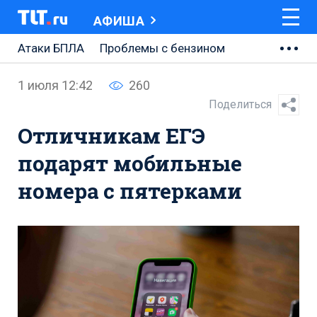
АФИША
Атаки БПЛА
Проблемы с бензином
АВТОВАЗ
1 июля 12:42
260
Ремонт Центральной площади
Поделиться
Отличникам ЕГЭ
Ремонт Обводного шоссе
подарят мобильные
Набережная Тольятти
номера с пятерками
Неделя Тольятти