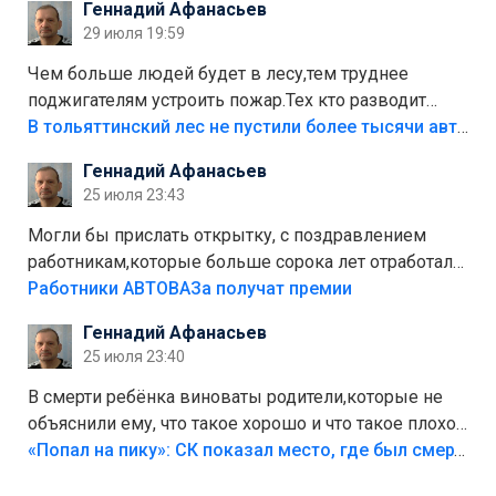
Геннадий Афанасьев
лежала в парке и испортилась.Да еще,видимо,часть
29 июля 19:59
украли.
Чем больше людей будет в лесу,тем труднее
поджигателям устроить пожар.Тех кто разводит
костры,тех надо безбожно штрафовать.Камер полно
В тольяттинский лес не пустили более тысячи автомобилей
стоит,почему водители всё равно едут в лес?
Геннадий Афанасьев
Штрафы мизерные.
25 июля 23:43
Могли бы прислать открытку, с поздравлением
работникам,которые больше сорока лет отработали
на предприятии.
Работники АВТОВАЗа получат премии
Геннадий Афанасьев
25 июля 23:40
В смерти ребёнка виноваты родители,которые не
объяснили ему, что такое хорошо и что такое плохо!
Лезть через такой забор,верх безумия,есть же
«Попал на пику»: СК показал место, где был смертельно травмирован ребенок в Тольятти
калитка,ворота! Жалко ребёнка,но он сам выбрал