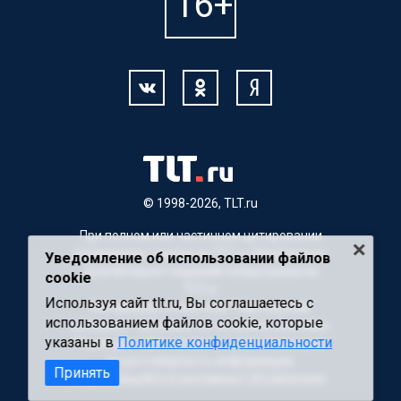
© 1998-2026, TLT.ru
При полном или частичном цитировании
материалов, ссылка на TLT.ru обязательна.
Уведомление об использовании файлов
Для Интернет-изданий гиперссылка на
cookie
TLT.ru
Используя сайт tlt.ru, Вы соглашаетесь с
Материалы с пометкой "Партнерский
использованием файлов cookie, которые
материал" публикуются на правах рекламы.
указаны в
Политике конфиденциальности
Редакция сайта не несет ответственности
за достоверность информации,
Принять
содержащейся в рекламных объявлениях