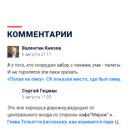
КОММЕНТАРИИ
Валентин Князев
6 августа 21:11
А у того, кто соорудил забор с пиками, ума - палаты.
И не торопятся эти пики срезать
«Попал на пику»: СК показал место, где был смертельно травмирован ребенок в Тольятти
Сергей Гецман
5 августа 11:03
Это все хорошо,а дорожку,ведущую от
центрального входа со стороны кафе"Мираж" к
аттракционам слабо доделать?А то бордюры
Глава Тольятти рассказал, как изменится парк Центрального района
положили,а плитки не хватило,т.к.осенью и зимой