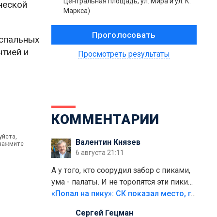
Центральная площадь, ул. Мира и ул. К.
ческой
Маркса)
 спальных
нтией и
Просмотреть результаты
КОММЕНТАРИИ
уйста,
Валентин Князев
 нажмите
6 августа 21:11
А у того, кто соорудил забор с пиками,
ума - палаты. И не торопятся эти пики
срезать
«Попал на пику»: СК показал место, где был смертельно травмирован ребенок в Тольятти
Сергей Гецман