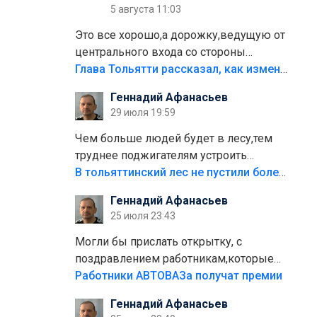
5 августа 11:03
Это все хорошо,а дорожку,ведущую от
центрального входа со стороны
кафе"Мираж" к аттракционам слабо
Глава Тольятти рассказал, как изменится парк Центрального района
доделать?А то бордюры положили,а
Геннадий Афанасьев
плитки не хватило,т.к.осенью и зимой
29 июля 19:59
лежала в парке и испортилась.Да
еще,видимо,часть украли.
Чем больше людей будет в лесу,тем
труднее поджигателям устроить
пожар.Тех кто разводит костры,тех
В тольяттинский лес не пустили более тысячи автомобилей
надо безбожно штрафовать.Камер
Геннадий Афанасьев
полно стоит,почему водители всё
25 июля 23:43
равно едут в лес? Штрафы мизерные.
Могли бы прислать открытку, с
поздравлением работникам,которые
больше сорока лет отработали на
Работники АВТОВАЗа получат премии
предприятии.
Геннадий Афанасьев