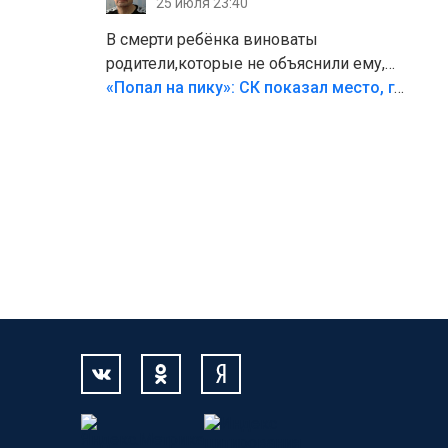
25 июля 23:40
В смерти ребёнка виноваты
родители,которые не объяснили ему,
что такое хорошо и что такое плохо!
«Попал на пику»: СК показал место, где был смертельно травмирован ребенок в Тольятти
Лезть через такой забор,верх
безумия,есть же калитка,ворота!
Жалко ребёнка,но он сам выбрал свою
судьбу.