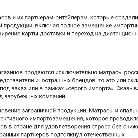
сов и их партнерам-ритейлерам, которые создали
й продукции, включая полное замещение импортн
ширение карты доставки и переход на дистанцион
агазинов продаются исключительно матрасы росс
едставители иностранных брендов, то это или ск
 под заказ или в рамках «серого импорта». Сказы
од зарубежных компаний.
зновение заграничной продукции. Матрасы и спаль
фективного импортозамещения, которое проводил
рсов в стране для удовлетворения спроса без сниж
транных партнеров подтолкнул отечественных