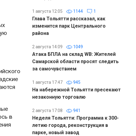
1 августа 12:05
1144
1
Глава Тольятти рассказал, как
ых
изменится парк Центрального
ную
района
2 августа 14:09
1049
Атака БПЛА на склад WB: Жителей
Самарской области просят следить
за самочувствием
ийского
ладские
1 августа 17:47
945
ваются
На набережной Тольятти пресекают
незаконную торговлю
ные
2 августа 17:08
941
ось в
Неделя Тольятти: Программа к 300-
ения
летию города, реконструкция в
парке, новый завод