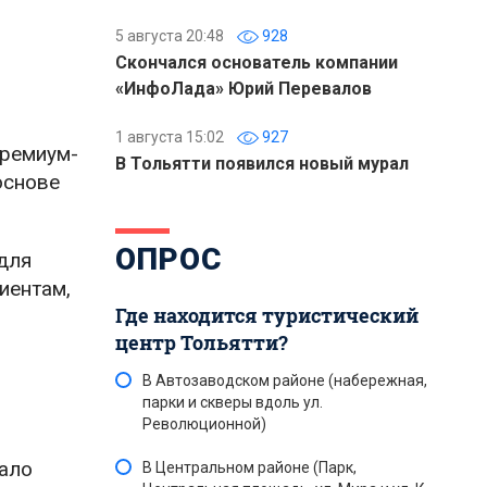
5 августа 20:48
928
Скончался основатель компании
«ИнфоЛада» Юрий Перевалов
1 августа 15:02
927
премиум-
В Тольятти появился новый мурал
основе
ОПРОС
для
иентам,
Где находится туристический
центр Тольятти?
В Автозаводском районе (набережная,
парки и скверы вдоль ул.
Революционной)
тало
В Центральном районе (Парк,