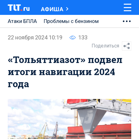
АФИША
Атаки БПЛА
Проблемы с бензином
АВТОВАЗ
22 ноября 2024 10:19
133
Ремонт Центральной площади
Поделиться
«Тольяттиазот» подвел
Ремонт Обводного шоссе
итоги навигации 2024
Набережная Тольятти
года
Неделя Тольятти