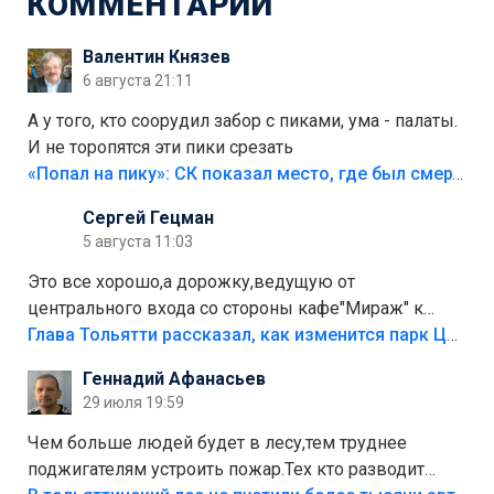
КОММЕНТАРИИ
Валентин Князев
6 августа 21:11
А у того, кто соорудил забор с пиками, ума - палаты.
И не торопятся эти пики срезать
«Попал на пику»: СК показал место, где был смертельно травмирован ребенок в Тольятти
Сергей Гецман
5 августа 11:03
Это все хорошо,а дорожку,ведущую от
центрального входа со стороны кафе"Мираж" к
аттракционам слабо доделать?А то бордюры
Глава Тольятти рассказал, как изменится парк Центрального района
положили,а плитки не хватило,т.к.осенью и зимой
Геннадий Афанасьев
лежала в парке и испортилась.Да еще,видимо,часть
29 июля 19:59
украли.
Чем больше людей будет в лесу,тем труднее
поджигателям устроить пожар.Тех кто разводит