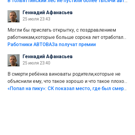
костры,тех надо безбожно штрафовать.Камер полно
В тольяттинский лес не пустили более тысячи автомобилей
стоит,почему водители всё равно едут в лес?
Геннадий Афанасьев
Штрафы мизерные.
25 июля 23:43
Могли бы прислать открытку, с поздравлением
работникам,которые больше сорока лет отработали
на предприятии.
Работники АВТОВАЗа получат премии
Геннадий Афанасьев
25 июля 23:40
В смерти ребёнка виноваты родители,которые не
объяснили ему, что такое хорошо и что такое плохо!
Лезть через такой забор,верх безумия,есть же
«Попал на пику»: СК показал место, где был смертельно травмирован ребенок в Тольятти
калитка,ворота! Жалко ребёнка,но он сам выбрал
свою судьбу.