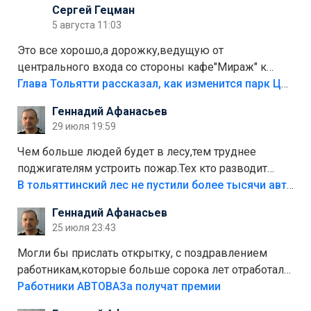
Сергей Гецман
5 августа 11:03
Это все хорошо,а дорожку,ведущую от
центрального входа со стороны кафе"Мираж" к
аттракционам слабо доделать?А то бордюры
Глава Тольятти рассказал, как изменится парк Центрального района
положили,а плитки не хватило,т.к.осенью и зимой
Геннадий Афанасьев
лежала в парке и испортилась.Да еще,видимо,часть
29 июля 19:59
украли.
Чем больше людей будет в лесу,тем труднее
поджигателям устроить пожар.Тех кто разводит
костры,тех надо безбожно штрафовать.Камер полно
В тольяттинский лес не пустили более тысячи автомобилей
стоит,почему водители всё равно едут в лес?
Геннадий Афанасьев
Штрафы мизерные.
25 июля 23:43
Могли бы прислать открытку, с поздравлением
работникам,которые больше сорока лет отработали
на предприятии.
Работники АВТОВАЗа получат премии