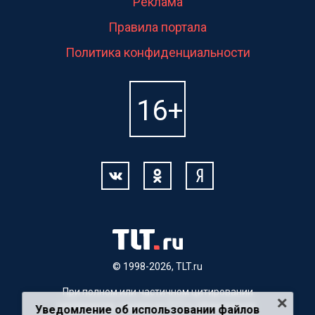
Реклама
Правила портала
Политика конфиденциальности
© 1998-2026, TLT.ru
При полном или частичном цитировании
материалов, ссылка на TLT.ru обязательна.
Уведомление об использовании файлов