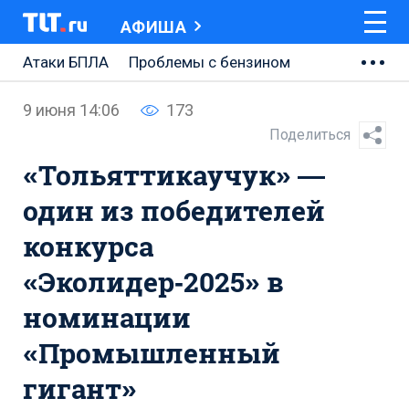
АФИША
Атаки БПЛА
Проблемы с бензином
АВТОВАЗ
9 июня 14:06
173
Ремонт Центральной площади
Поделиться
«Тольяттикаучук» —
Ремонт Обводного шоссе
один из победителей
Набережная Тольятти
конкурса
Неделя Тольятти
«Эколидер‑2025» в
номинации
«Промышленный
гигант»