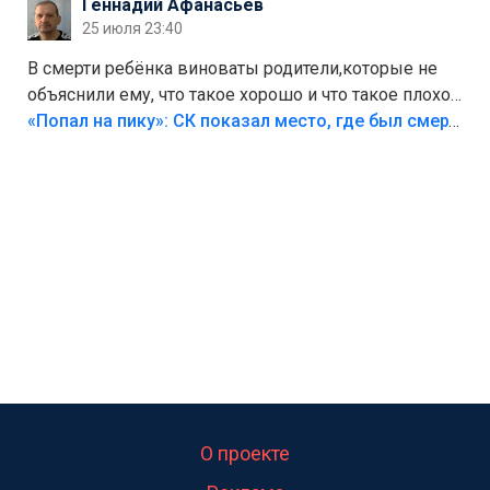
Геннадий Афанасьев
25 июля 23:40
В смерти ребёнка виноваты родители,которые не
объяснили ему, что такое хорошо и что такое плохо!
Лезть через такой забор,верх безумия,есть же
«Попал на пику»: СК показал место, где был смертельно травмирован ребенок в Тольятти
калитка,ворота! Жалко ребёнка,но он сам выбрал
свою судьбу.
О проекте