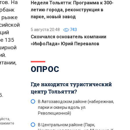
тов. На
Неделя Тольятти: Программа к 300-
ербанк
летию города, реконструкция в
 рынке
парке, новый завод
сийской
5 августа 20:48
743
кций
Скончался основатель компании
е 135
«ИнфоЛада» Юрий Перевалов
ширной
ий.
тании,
ОПРОС
Где находится туристический
центр Тольятти?
5.
В Автозаводском районе (набережная,
парки и скверы вдоль ул.
Революционной)
уйста,
 нажмите
В Центральном районе (Парк,