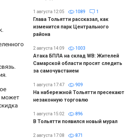
1 августа 12:05
1089
1
Глава Тольятти рассказал, как
изменится парк Центрального
к.
района
еленного
2 августа 14:09
1003
Атака БПЛА на склад WB: Жителей
Самарской области просят следить
связь.
за самочувствием
ия.
1 августа 17:47
909
ное
На набережной Тольятти пресекают
» может
незаконную торговлю
скидка
1 августа 15:02
896
В Тольятти появился новый мурал
2 августа 17:08
871