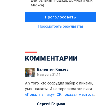
Центральная площадь, ул. Мира и ул. К.
Маркса)
Просмотреть результаты
КОММЕНТАРИИ
Валентин Князев
6 августа 21:11
А у того, кто соорудил забор с пиками,
ума - палаты. И не торопятся эти пики
срезать
«Попал на пику»: СК показал место, где был смертельно травмирован ребенок в Тольятти
Сергей Гецман