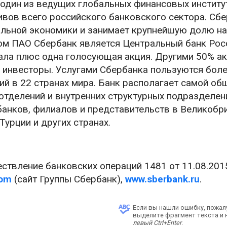
 один из ведущих глобальных финансовых институ
ивов всего российского банковского сектора. Сб
льной экономики и занимает крупнейшую долю на
ом ПАО Сбербанк является Центральный банк Рос
ала плюс одна голосующая акция. Другими 50% а
 инвесторы. Услугами Сбербанка пользуются боле
ий в 22 странах мира. Банк располагает самой об
отделений и внутренних структурных подразделен
банков, филиалов и представительств в Великобри
Турции и других странах.
ствление банковских операций 1481 от 11.08.201
com
(сайт Группы Сбербанк),
www.sberbank.ru
.
Если вы нашли ошибку, пожал
выделите фрагмент текста и
левый Ctrl+Enter
.