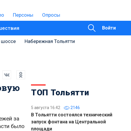
ео
Персоны
Опросы
шествия
Войти
 шоссе
Набережная Тольятти
овую
ТОП Тольятти
5 августа 16:42
2146
В Тольятти состоялся технический
ежей за
запуск фонтана на Центральной
асти было
площади