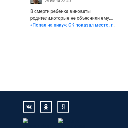
25 июля 23:40
В смерти ребёнка виноваты
родители,которые не объяснили ему,
что такое хорошо и что такое плохо!
«Попал на пику»: СК показал место, где был смертельно травмирован ребенок в Тольятти
Лезть через такой забор,верх
безумия,есть же калитка,ворота!
Жалко ребёнка,но он сам выбрал свою
судьбу.