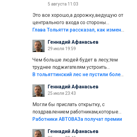
5 августа 11:03
Это все хорошо,а дорожку,ведущую от
центрального входа со стороны
кафе"Мираж" к аттракционам слабо
Глава Тольятти рассказал, как изменится парк Центрального района
доделать?А то бордюры положили,а
Геннадий Афанасьев
плитки не хватило,т.к.осенью и зимой
29 июля 19:59
лежала в парке и испортилась.Да
еще,видимо,часть украли.
Чем больше людей будет в лесу,тем
труднее поджигателям устроить
пожар.Тех кто разводит костры,тех
В тольяттинский лес не пустили более тысячи автомобилей
надо безбожно штрафовать.Камер
Геннадий Афанасьев
полно стоит,почему водители всё
25 июля 23:43
равно едут в лес? Штрафы мизерные.
Могли бы прислать открытку, с
поздравлением работникам,которые
больше сорока лет отработали на
Работники АВТОВАЗа получат премии
предприятии.
Геннадий Афанасьев