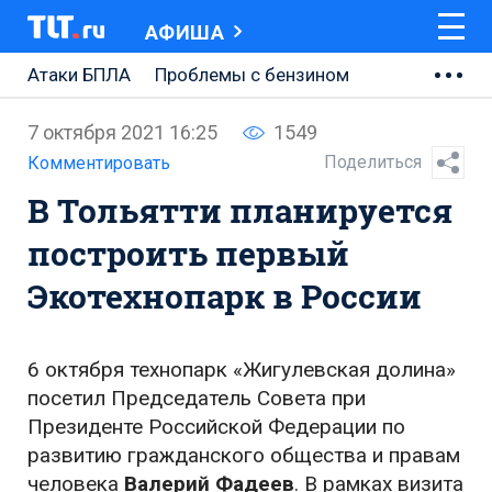
АФИША
Атаки БПЛА
Проблемы с бензином
АВТОВАЗ
7 октября 2021 16:25
1549
Ремонт Центральной площади
Поделиться
Комментировать
В Тольятти планируется
Ремонт Обводного шоссе
построить первый
Набережная Тольятти
Экотехнопарк в России
Неделя Тольятти
6 октября технопарк «Жигулевская долина»
посетил Председатель Совета при
Президенте Российской Федерации по
развитию гражданского общества и правам
человека
Валерий Фадеев
. В рамках визита