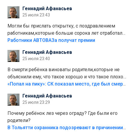
стоит,почему водители всё равно едут в лес?
Геннадий Афанасьев
Штрафы мизерные.
25 июля 23:43
Могли бы прислать открытку, с поздравлением
работникам,которые больше сорока лет отработали
на предприятии.
Работники АВТОВАЗа получат премии
Геннадий Афанасьев
25 июля 23:40
В смерти ребёнка виноваты родители,которые не
объяснили ему, что такое хорошо и что такое плохо!
Лезть через такой забор,верх безумия,есть же
«Попал на пику»: СК показал место, где был смертельно травмирован ребенок в Тольятти
калитка,ворота! Жалко ребёнка,но он сам выбрал
Геннадий Афанасьев
свою судьбу.
25 июля 23:29
Почему ребёнок лез через ограду? Где были его
родители?
В Тольятти охранника подозревают в причинении смерти ребенку