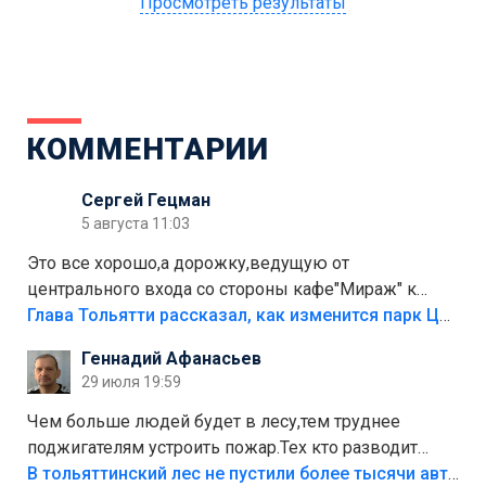
Просмотреть результаты
КОММЕНТАРИИ
Сергей Гецман
5 августа 11:03
Это все хорошо,а дорожку,ведущую от
центрального входа со стороны кафе"Мираж" к
аттракционам слабо доделать?А то бордюры
Глава Тольятти рассказал, как изменится парк Центрального района
положили,а плитки не хватило,т.к.осенью и зимой
Геннадий Афанасьев
лежала в парке и испортилась.Да еще,видимо,часть
29 июля 19:59
украли.
Чем больше людей будет в лесу,тем труднее
поджигателям устроить пожар.Тех кто разводит
костры,тех надо безбожно штрафовать.Камер полно
В тольяттинский лес не пустили более тысячи автомобилей