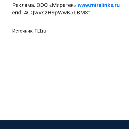
Реклама. ООО «Миратек»
www.miralinks.ru
erid: 4CQwVszH9pWwK5LBM3t
Источник: TLT.ru