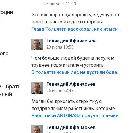
5 августа 11:03
урции
Это все хорошо,а дорожку,ведущую от
центрального входа со стороны
кафе"Мираж" к аттракционам слабо
Глава Тольятти рассказал, как изменится парк Центрального района
доделать?А то бордюры положили,а
Геннадий Афанасьев
плитки не хватило,т.к.осенью и зимой
29 июля 19:59
лежала в парке и испортилась.Да
ого
еще,видимо,часть украли.
Чем больше людей будет в лесу,тем
труднее поджигателям устроить
пожар.Тех кто разводит костры,тех
В тольяттинский лес не пустили более тысячи автомобилей
надо безбожно штрафовать.Камер
Геннадий Афанасьев
 выбрать
полно стоит,почему водители всё
25 июля 23:43
льный
равно едут в лес? Штрафы мизерные.
Могли бы прислать открытку, с
поздравлением работникам,которые
больше сорока лет отработали на
Работники АВТОВАЗа получат премии
предприятии.
Геннадий Афанасьев