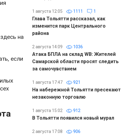
ния
1 августа 12:05
1111
1
Глава Тольятти рассказал, как
изменится парк Центрального
района
 здесь на
2 августа 14:09
1036
Атака БПЛА на склад WB: Жителей
ть, если
Самарской области просят следить
за самочувствием
жилых
1 августа 17:47
921
сех
На набережной Тольятти пресекают
незаконную торговлю
1 августа 15:02
912
рта
В Тольятти появился новый мурал
2 августа 17:08
906