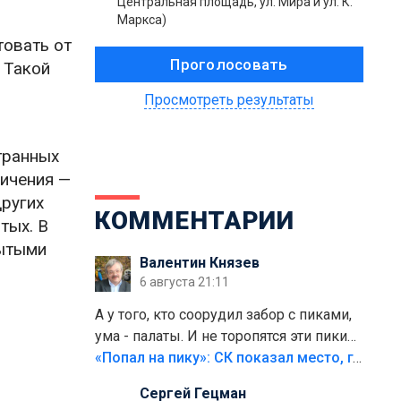
Центральная площадь, ул. Мира и ул. К.
Маркса)
товать от
 Такой
Просмотреть результаты
транных
ничения —
ругих
КОММЕНТАРИИ
тых. В
рытыми
Валентин Князев
6 августа 21:11
А у того, кто соорудил забор с пиками,
ума - палаты. И не торопятся эти пики
срезать
«Попал на пику»: СК показал место, где был смертельно травмирован ребенок в Тольятти
Сергей Гецман