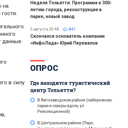
Неделя Тольятти: Программа к 300-
ы на
летию города, реконструкция в
 гостя.
парке, новый завод
егального
5 августа 20:48
841
онного
Скончался основатель компании
т данные
«ИнфоЛада» Юрий Перевалов
его
ОПРОС
го в силу
Где находится туристический
центр Тольятти?
В Автозаводском районе (набережная,
парки и скверы вдоль ул.
Революционной)
в,
В Центральном районе (Парк,