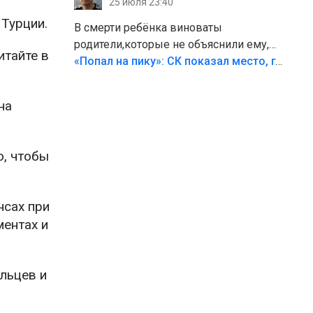
25 июля 23:40
Турции.
В смерти ребёнка виноваты
родители,которые не объяснили ему,
читайте в
что такое хорошо и что такое плохо!
«Попал на пику»: СК показал место, где был смертельно травмирован ребенок в Тольятти
Лезть через такой забор,верх
безумия,есть же калитка,ворота!
на
Жалко ребёнка,но он сам выбрал свою
судьбу.
, чтобы
нсах при
ентах и
льцев и