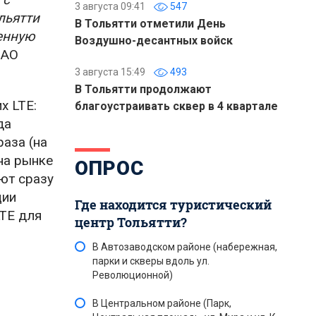
3 августа 09:41
547
льятти
В Тольятти отметили День
енную
Воздушно-десантных войск
ПАО
3 августа 15:49
493
В Тольятти продолжают
х LTE:
благоустраивать сквер в 4 квартале
да
аза (на
на рынке
ОПРОС
ют сразу
ции
Где находится туристический
LTE для
центр Тольятти?
В Автозаводском районе (набережная,
парки и скверы вдоль ул.
Революционной)
В Центральном районе (Парк,