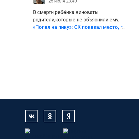
25 июля 23:40
В смерти ребёнка виноваты
родители,которые не объяснили ему,
что такое хорошо и что такое плохо!
«Попал на пику»: СК показал место, где был смертельно травмирован ребенок в Тольятти
Лезть через такой забор,верх
безумия,есть же калитка,ворота!
Жалко ребёнка,но он сам выбрал свою
судьбу.