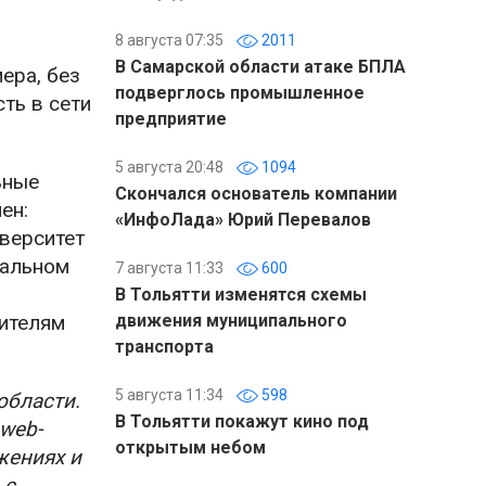
8 августа 07:35
2011
В Самарской области атаке БПЛА
ера, без
подверглось промышленное
ть в сети
предприятие
5 августа 20:48
1094
ьные
Скончался основатель компании
ен:
«ИнфоЛада» Юрий Перевалов
верситет
ральном
7 августа 11:33
600
В Тольятти изменятся схемы
жителям
движения муниципального
транспорта
5 августа 11:34
598
области.
В Тольятти покажут кино под
web-
открытым небом
жениях и
 с