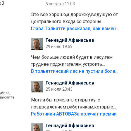
ой
5 августа 11:03
Это все хорошо,а дорожку,ведущую от
центрального входа со стороны
кафе"Мираж" к аттракционам слабо
Глава Тольятти рассказал, как изменится парк Центрального района
доделать?А то бордюры положили,а
Геннадий Афанасьев
плитки не хватило,т.к.осенью и зимой
29 июля 19:59
лежала в парке и испортилась.Да
еще,видимо,часть украли.
Чем больше людей будет в лесу,тем
труднее поджигателям устроить
пожар.Тех кто разводит костры,тех
В тольяттинский лес не пустили более тысячи автомобилей
надо безбожно штрафовать.Камер
Геннадий Афанасьев
полно стоит,почему водители всё
25 июля 23:43
равно едут в лес? Штрафы мизерные.
уйста,
 нажмите
Могли бы прислать открытку, с
поздравлением работникам,которые
больше сорока лет отработали на
Работники АВТОВАЗа получат премии
предприятии.
Геннадий Афанасьев