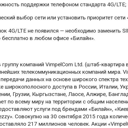
можность поддержки телефоном стандарта 4G/LTE;
еский выбор сети или установить приоритет сети 
чок 4G/LTE не появился — необходимо заменить SI
 бесплатно в любом офисе «Билайн».
группу компаний VimpelCom Ltd. (штаб-квартира 
упнейших телекоммуникационных компаний мира. V
и передачи данных на основе широкого спектра те
е широкополосного доступа в России, Италии, Ук
ении, Грузии, Кыргызстане, Лаосе, Алжире, Бангла
ает по всему миру на территории с общим населен
едоставляют услуги под брендами «Билайн», «Киев
 «Djezzy». Совокупно на 30 сентября 2015 года колич
составляло 217 миллионов человек. Акции «Vimpe