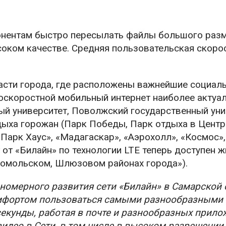
онентам быстро пересылать файлы большого разм
оком качестве. Средняя пользовательская скорос
части города, где расположены важнейшие социал
коскоростной мобильный интернет наиболее актуал
ый университет, Поволжский государственный уни
тдыха горожан (Парк Победы, Парк отдыха в Цент
«Парк Хаус», «Мадагаскар», «Аэрохолл», «Космос»,
т от «Билайн» по технологии LTE теперь доступен 
сомольском, Шлюзовом районах города»).
аномерного развития сети «Билайн» в Самарской 
мфортом пользоваться самыми разнообразными 
екунды, работая в почте и разнообразных прило
део в Сети, в том числе в высоком разрешении,