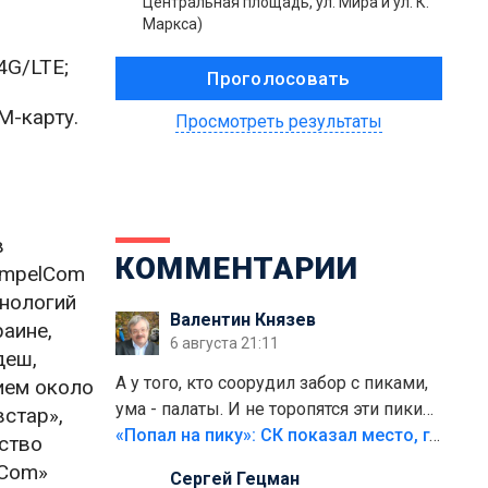
Центральная площадь, ул. Мира и ул. К.
Маркса)
4G/LTE;
M-карту.
Просмотреть результаты
в
КОММЕНТАРИИ
impelCom
хнологий
Валентин Князев
раине,
6 августа 21:11
деш,
А у того, кто соорудил забор с пиками,
ием около
ума - палаты. И не торопятся эти пики
стар»,
срезать
«Попал на пику»: СК показал место, где был смертельно травмирован ребенок в Тольятти
ество
lCom»
Сергей Гецман