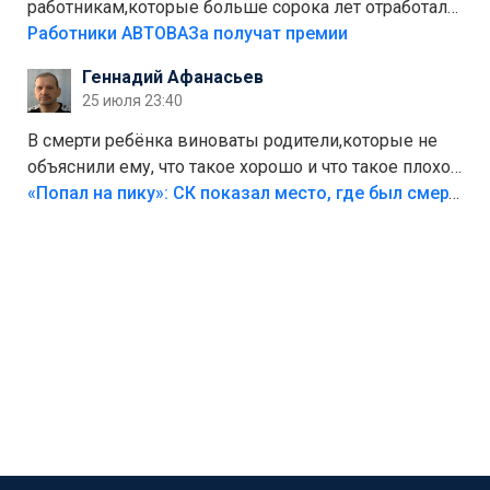
работникам,которые больше сорока лет отработали
на предприятии.
Работники АВТОВАЗа получат премии
Геннадий Афанасьев
25 июля 23:40
В смерти ребёнка виноваты родители,которые не
объяснили ему, что такое хорошо и что такое плохо!
Лезть через такой забор,верх безумия,есть же
«Попал на пику»: СК показал место, где был смертельно травмирован ребенок в Тольятти
калитка,ворота! Жалко ребёнка,но он сам выбрал
свою судьбу.