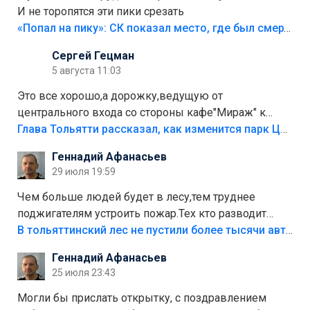
И не торопятся эти пики срезать
«Попал на пику»: СК показал место, где был смертельно травмирован ребенок в Тольятти
Сергей Гецман
5 августа 11:03
Это все хорошо,а дорожку,ведущую от
центрального входа со стороны кафе"Мираж" к
аттракционам слабо доделать?А то бордюры
Глава Тольятти рассказал, как изменится парк Центрального района
положили,а плитки не хватило,т.к.осенью и зимой
Геннадий Афанасьев
лежала в парке и испортилась.Да еще,видимо,часть
29 июля 19:59
украли.
Чем больше людей будет в лесу,тем труднее
поджигателям устроить пожар.Тех кто разводит
костры,тех надо безбожно штрафовать.Камер полно
В тольяттинский лес не пустили более тысячи автомобилей
стоит,почему водители всё равно едут в лес?
Геннадий Афанасьев
Штрафы мизерные.
25 июля 23:43
Могли бы прислать открытку, с поздравлением