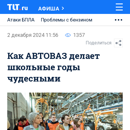
АФИША
Атаки БПЛА
Проблемы с бензином
АВТОВАЗ
2 декабря 2024 11:56
1357
Ремонт Центральной площади
Поделиться
Как АВТОВАЗ делает
Ремонт Обводного шоссе
школьные годы
Набережная Тольятти
чудесными
Неделя Тольятти