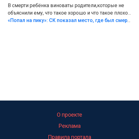
В смерти ребёнка виноваты родители,которые не
объяснили ему, что такое хорошо и что такое плохо!
Лезть через такой забор,верх безумия,есть же
«Попал на пику»: СК показал место, где был смертельно травмирован ребенок в Тольятти
калитка,ворота! Жалко ребёнка,но он сам выбрал
свою судьбу.
О проекте
Реклама
Правила портала