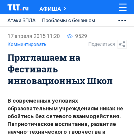
АФИША
Атаки БПЛА
Проблемы с бензином
АВТОВАЗ
17 апреля 2015 11:20
9529
Ремонт Центральной площади
Поделиться
Комментировать
Приглашаем на
Ремонт Обводного шоссе
Фестиваль
Набережная Тольятти
инновационных Школ
Неделя Тольятти
В современных условиях
образовательным учреждениям никак не
обойтись без сетевого взаимодействия.
Патриотическое воспитание, развитие
научно-технического творчества и