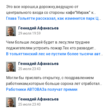
Это все хорошо,а дорожку,ведущую от
центрального входа со стороны кафе"Мираж" к
аттракционам слабо доделать?А то бордюры
Глава Тольятти рассказал, как изменится парк Центрального района
положили,а плитки не хватило,т.к.осенью и зимой
Геннадий Афанасьев
лежала в парке и испортилась.Да еще,видимо,часть
29 июля 19:59
украли.
Чем больше людей будет в лесу,тем труднее
поджигателям устроить пожар.Тех кто разводит
костры,тех надо безбожно штрафовать.Камер полно
В тольяттинский лес не пустили более тысячи автомобилей
стоит,почему водители всё равно едут в лес?
Геннадий Афанасьев
Штрафы мизерные.
25 июля 23:43
Могли бы прислать открытку, с поздравлением
работникам,которые больше сорока лет отработали
на предприятии.
Работники АВТОВАЗа получат премии
Геннадий Афанасьев
25 июля 23:40