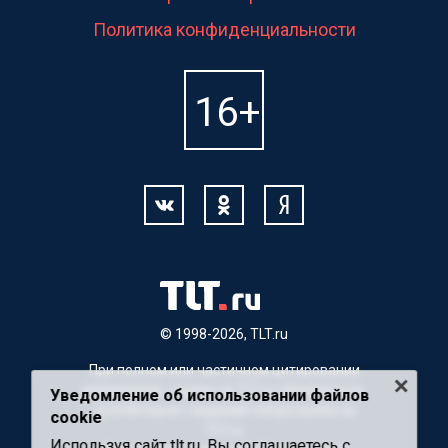
Политика конфиденциальности
© 1998-2026, TLT.ru
При полном или частичном цитировании
материалов, ссылка на TLT.ru обязательна.
Уведомление об использовании файлов
Для Интернет-изданий гиперссылка на
cookie
TLT.ru
Используя сайт tlt.ru, Вы соглашаетесь с