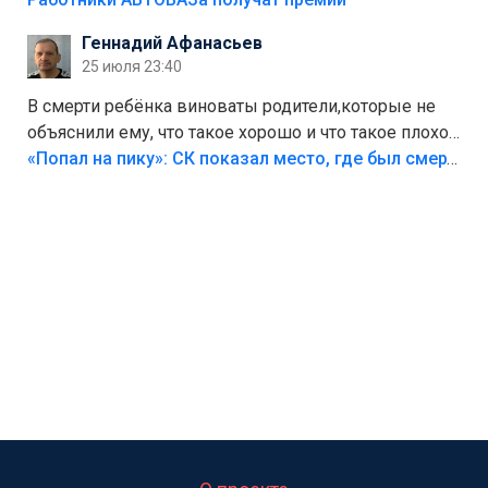
Геннадий Афанасьев
25 июля 23:40
В смерти ребёнка виноваты родители,которые не
объяснили ему, что такое хорошо и что такое плохо!
Лезть через такой забор,верх безумия,есть же
«Попал на пику»: СК показал место, где был смертельно травмирован ребенок в Тольятти
калитка,ворота! Жалко ребёнка,но он сам выбрал
свою судьбу.