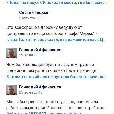
«Попал на пику»: СК показал место, где был смертельно травмирован ребенок в Тольятти
Сергей Гецман
5 августа 11:03
Это все хорошо,а дорожку,ведущую от
центрального входа со стороны кафе"Мираж" к
аттракционам слабо доделать?А то бордюры
Глава Тольятти рассказал, как изменится парк Центрального района
положили,а плитки не хватило,т.к.осенью и зимой
Геннадий Афанасьев
лежала в парке и испортилась.Да еще,видимо,часть
29 июля 19:59
украли.
Чем больше людей будет в лесу,тем труднее
поджигателям устроить пожар.Тех кто разводит
костры,тех надо безбожно штрафовать.Камер полно
В тольяттинский лес не пустили более тысячи автомобилей
стоит,почему водители всё равно едут в лес?
Геннадий Афанасьев
Штрафы мизерные.
25 июля 23:43
Могли бы прислать открытку, с поздравлением
работникам,которые больше сорока лет отработали
на предприятии.
Работники АВТОВАЗа получат премии