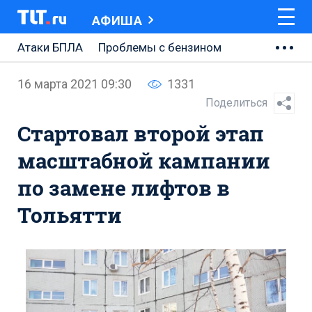
АФИША
Атаки БПЛА
Проблемы с бензином
АВТОВАЗ
16 марта 2021 09:30
1331
Ремонт Центральной площади
Поделиться
Стартовал второй этап
Ремонт Обводного шоссе
масштабной кампании
Набережная Тольятти
по замене лифтов в
Неделя Тольятти
Тольятти