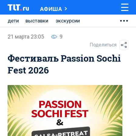
АФИША
дети
выставки
экскурсии
искусство
мастер-классы
21 марта 23:05
9
концерт
фестивали
Поделиться
Фестиваль Passion Sochi
Fest 2026