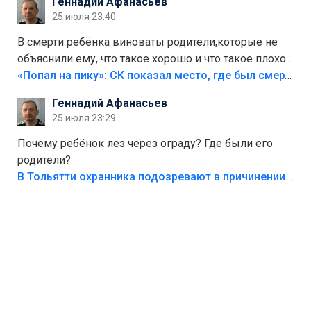
Геннадий Афанасьев
25 июля 23:40
В смерти ребёнка виноваты родители,которые не
объяснили ему, что такое хорошо и что такое плохо!
Лезть через такой забор,верх безумия,есть же
«Попал на пику»: СК показал место, где был смертельно травмирован ребенок в Тольятти
калитка,ворота! Жалко ребёнка,но он сам выбрал
Геннадий Афанасьев
свою судьбу.
25 июля 23:29
Почему ребёнок лез через ограду? Где были его
родители?
В Тольятти охранника подозревают в причинении смерти ребенку