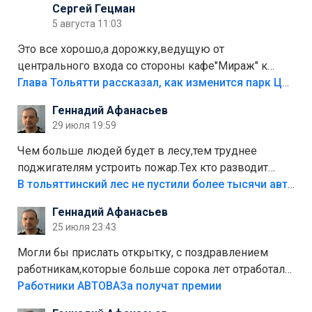
Сергей Гецман
5 августа 11:03
Это все хорошо,а дорожку,ведущую от
центрального входа со стороны кафе"Мираж" к
аттракционам слабо доделать?А то бордюры
Глава Тольятти рассказал, как изменится парк Центрального района
положили,а плитки не хватило,т.к.осенью и зимой
Геннадий Афанасьев
лежала в парке и испортилась.Да еще,видимо,часть
29 июля 19:59
украли.
Чем больше людей будет в лесу,тем труднее
поджигателям устроить пожар.Тех кто разводит
костры,тех надо безбожно штрафовать.Камер полно
В тольяттинский лес не пустили более тысячи автомобилей
стоит,почему водители всё равно едут в лес?
Геннадий Афанасьев
Штрафы мизерные.
25 июля 23:43
Могли бы прислать открытку, с поздравлением
работникам,которые больше сорока лет отработали
на предприятии.
Работники АВТОВАЗа получат премии