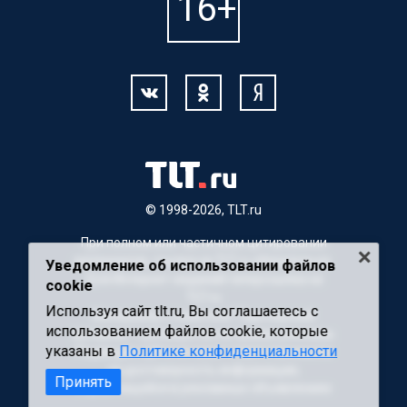
© 1998-2026, TLT.ru
При полном или частичном цитировании
материалов, ссылка на TLT.ru обязательна.
Уведомление об использовании файлов
Для Интернет-изданий гиперссылка на
cookie
TLT.ru
Используя сайт tlt.ru, Вы соглашаетесь с
Материалы с пометкой "Партнерский
использованием файлов cookie, которые
материал" публикуются на правах рекламы.
указаны в
Политике конфиденциальности
Редакция сайта не несет ответственности
за достоверность информации,
Принять
содержащейся в рекламных объявлениях