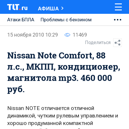
АФИША
Атаки БПЛА
Проблемы с бензином
АВТОВАЗ
15 ноября 2010 10:29
11469
Ремонт Центральной площади
Поделиться
Nissan Note Comfort, 88
Ремонт Обводного шоссе
л.с., МКПП, кондиционер,
Набережная Тольятти
магнитола mp3. 460 000
Неделя Тольятти
руб.
Nissan NOTE отличается отличной
динамикой, чутким рулевым управлением и
хорошо продуманной компактной