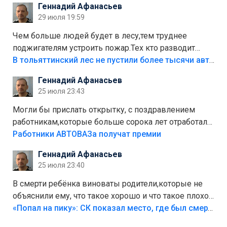
Геннадий Афанасьев
лежала в парке и испортилась.Да еще,видимо,часть
29 июля 19:59
украли.
Чем больше людей будет в лесу,тем труднее
поджигателям устроить пожар.Тех кто разводит
костры,тех надо безбожно штрафовать.Камер полно
В тольяттинский лес не пустили более тысячи автомобилей
стоит,почему водители всё равно едут в лес?
Геннадий Афанасьев
Штрафы мизерные.
25 июля 23:43
Могли бы прислать открытку, с поздравлением
работникам,которые больше сорока лет отработали
на предприятии.
Работники АВТОВАЗа получат премии
Геннадий Афанасьев
25 июля 23:40
В смерти ребёнка виноваты родители,которые не
объяснили ему, что такое хорошо и что такое плохо!
Лезть через такой забор,верх безумия,есть же
«Попал на пику»: СК показал место, где был смертельно травмирован ребенок в Тольятти
калитка,ворота! Жалко ребёнка,но он сам выбрал