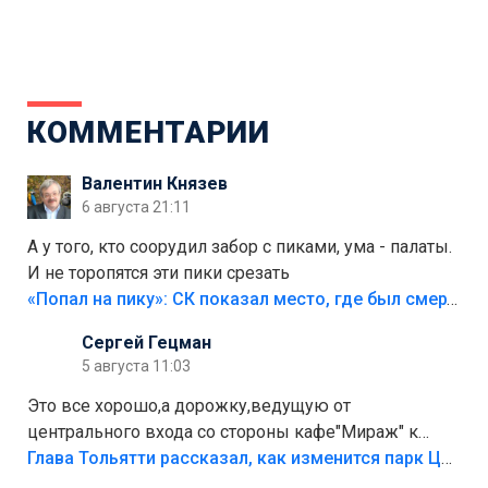
КОММЕНТАРИИ
Валентин Князев
6 августа 21:11
А у того, кто соорудил забор с пиками, ума - палаты.
И не торопятся эти пики срезать
«Попал на пику»: СК показал место, где был смертельно травмирован ребенок в Тольятти
Сергей Гецман
5 августа 11:03
Это все хорошо,а дорожку,ведущую от
центрального входа со стороны кафе"Мираж" к
аттракционам слабо доделать?А то бордюры
Глава Тольятти рассказал, как изменится парк Центрального района
положили,а плитки не хватило,т.к.осенью и зимой