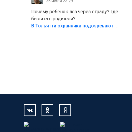
25 июля 23:29
Жалко ребёнка,но он сам выбрал свою
судьбу.
Почему ребёнок лез через ограду? Где
были его родители?
В Тольятти охранника подозревают в причинении смерти ребенку