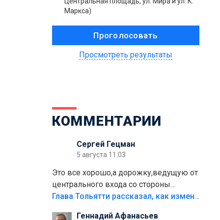
Центральная площадь, ул. Мира и ул. К.
Маркса)
Просмотреть результаты
КОММЕНТАРИИ
Сергей Гецман
5 августа 11:03
Это все хорошо,а дорожку,ведущую от
центрального входа со стороны
кафе"Мираж" к аттракционам слабо
Глава Тольятти рассказал, как изменится парк Центрального района
доделать?А то бордюры положили,а
Геннадий Афанасьев
плитки не хватило,т.к.осенью и зимой