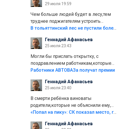
29 июля 19:59
лежала в парке и испортилась.Да
еще,видимо,часть украли.
Чем больше людей будет в лесу,тем
труднее поджигателям устроить
пожар.Тех кто разводит костры,тех
В тольяттинский лес не пустили более тысячи автомобилей
надо безбожно штрафовать.Камер
Геннадий Афанасьев
полно стоит,почему водители всё
25 июля 23:43
равно едут в лес? Штрафы мизерные.
Могли бы прислать открытку, с
поздравлением работникам,которые
больше сорока лет отработали на
Работники АВТОВАЗа получат премии
предприятии.
Геннадий Афанасьев
25 июля 23:40
В смерти ребёнка виноваты
родители,которые не объяснили ему,
что такое хорошо и что такое плохо!
«Попал на пику»: СК показал место, где был смертельно травмирован ребенок в Тольятти
Лезть через такой забор,верх
Геннадий Афанасьев
безумия,есть же калитка,ворота!