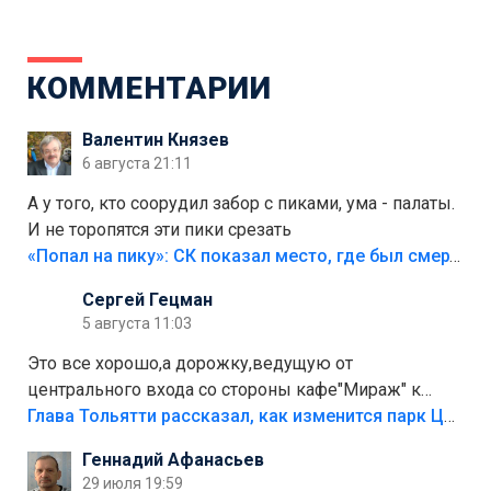
КОММЕНТАРИИ
Валентин Князев
6 августа 21:11
А у того, кто соорудил забор с пиками, ума - палаты.
И не торопятся эти пики срезать
«Попал на пику»: СК показал место, где был смертельно травмирован ребенок в Тольятти
Сергей Гецман
5 августа 11:03
Это все хорошо,а дорожку,ведущую от
центрального входа со стороны кафе"Мираж" к
аттракционам слабо доделать?А то бордюры
Глава Тольятти рассказал, как изменится парк Центрального района
положили,а плитки не хватило,т.к.осенью и зимой
Геннадий Афанасьев
лежала в парке и испортилась.Да еще,видимо,часть
29 июля 19:59