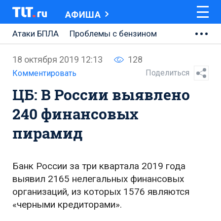
АФИША
Атаки БПЛА
Проблемы с бензином
АВТОВАЗ
18 октября 2019 12:13
128
Ремонт Центральной площади
Поделиться
Комментировать
ЦБ: В России выявлено
Ремонт Обводного шоссе
240 финансовых
Набережная Тольятти
пирамид
Неделя Тольятти
Банк России за три квартала 2019 года
выявил 2165 нелегальных финансовых
организаций, из которых 1576 являются
«черными кредиторами».