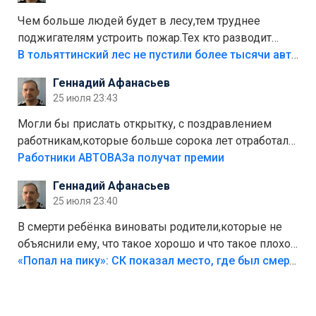
украли.
Чем больше людей будет в лесу,тем труднее
поджигателям устроить пожар.Тех кто разводит
костры,тех надо безбожно штрафовать.Камер полно
В тольяттинский лес не пустили более тысячи автомобилей
стоит,почему водители всё равно едут в лес?
Геннадий Афанасьев
Штрафы мизерные.
25 июля 23:43
Могли бы прислать открытку, с поздравлением
работникам,которые больше сорока лет отработали
на предприятии.
Работники АВТОВАЗа получат премии
Геннадий Афанасьев
25 июля 23:40
В смерти ребёнка виноваты родители,которые не
объяснили ему, что такое хорошо и что такое плохо!
Лезть через такой забор,верх безумия,есть же
«Попал на пику»: СК показал место, где был смертельно травмирован ребенок в Тольятти
калитка,ворота! Жалко ребёнка,но он сам выбрал
свою судьбу.