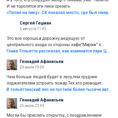
И не торопятся эти пики срезать
«Попал на пику»: СК показал место, где был смертельно травмирован ребенок в Тольятти
Сергей Гецман
5 августа 11:03
Это все хорошо,а дорожку,ведущую от
центрального входа со стороны кафе"Мираж" к
аттракционам слабо доделать?А то бордюры
Глава Тольятти рассказал, как изменится парк Центрального района
положили,а плитки не хватило,т.к.осенью и зимой
Геннадий Афанасьев
лежала в парке и испортилась.Да еще,видимо,часть
29 июля 19:59
украли.
Чем больше людей будет в лесу,тем труднее
поджигателям устроить пожар.Тех кто разводит
костры,тех надо безбожно штрафовать.Камер полно
В тольяттинский лес не пустили более тысячи автомобилей
стоит,почему водители всё равно едут в лес?
Геннадий Афанасьев
Штрафы мизерные.
25 июля 23:43
Могли бы прислать открытку, с поздравлением