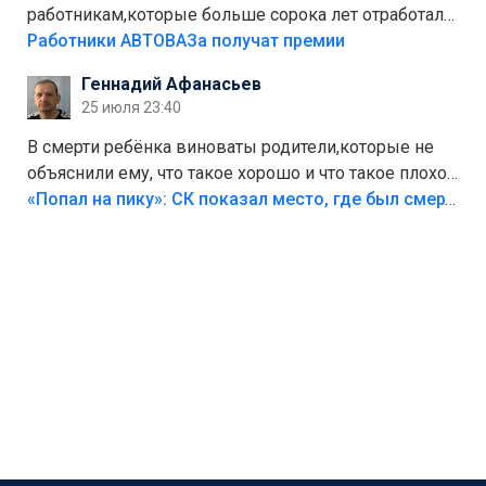
работникам,которые больше сорока лет отработали
на предприятии.
Работники АВТОВАЗа получат премии
Геннадий Афанасьев
25 июля 23:40
В смерти ребёнка виноваты родители,которые не
объяснили ему, что такое хорошо и что такое плохо!
Лезть через такой забор,верх безумия,есть же
«Попал на пику»: СК показал место, где был смертельно травмирован ребенок в Тольятти
калитка,ворота! Жалко ребёнка,но он сам выбрал
свою судьбу.