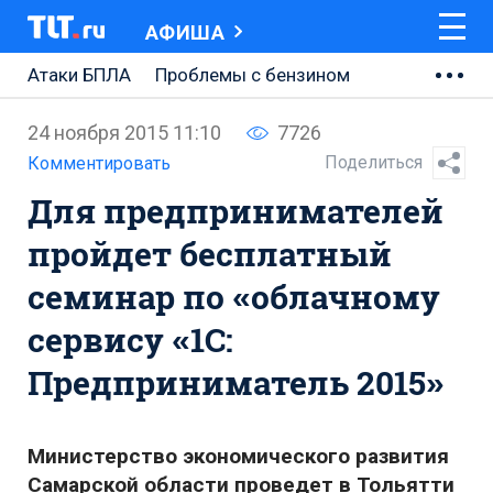
АФИША
Атаки БПЛА
Проблемы с бензином
АВТОВАЗ
24 ноября 2015 11:10
7726
Ремонт Центральной площади
Поделиться
Комментировать
Для предпринимателей
Ремонт Обводного шоссе
пройдет бесплатный
Набережная Тольятти
семинар по «облачному
Неделя Тольятти
сервису «1С:
Предприниматель 2015»
Министерство экономического развития
Самарской области проведет в Тольятти