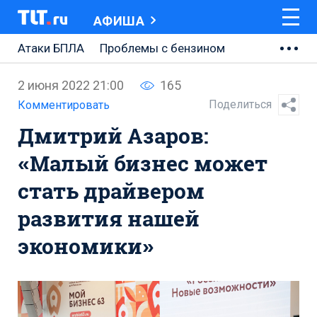
АФИША
Атаки БПЛА
Проблемы с бензином
АВТОВАЗ
2 июня 2022 21:00
165
Ремонт Центральной площади
Поделиться
Комментировать
Дмитрий Азаров:
Ремонт Обводного шоссе
«Малый бизнес может
Набережная Тольятти
стать драйвером
Неделя Тольятти
развития нашей
экономики»