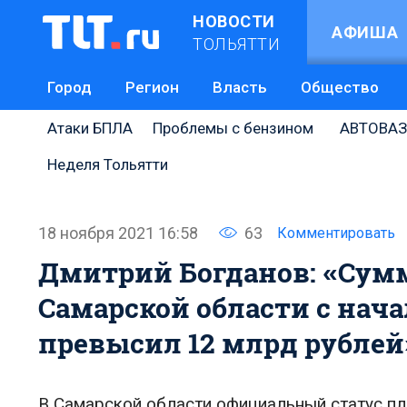
НОВОСТИ
АФИША
ТОЛЬЯТТИ
Город
Регион
Власть
Общество
Атаки БПЛА
Проблемы с бензином
АВТОВАЗ
Неделя Тольятти
18 ноября 2021 16:58
63
Комментировать
Дмитрий Богданов: «Сум
Самарской области с нач
превысил 12 млрд рублей
В Самарской области официальный статус пл