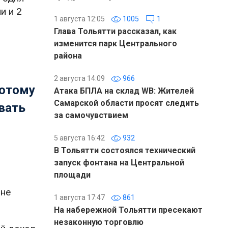
и и 2
1 августа 12:05
1005
1
Глава Тольятти рассказал, как
изменится парк Центрального
района
2 августа 14:09
966
потому
Атака БПЛА на склад WB: Жителей
Самарской области просят следить
авать
за самочувствием
5 августа 16:42
932
В Тольятти состоялся технический
запуск фонтана на Центральной
площади
оне
1 августа 17:47
861
На набережной Тольятти пресекают
незаконную торговлю