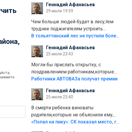
Геннадий Афанасьев
плитки не хватило,т.к.осенью и зимой
учить
29 июля 19:59
лежала в парке и испортилась.Да
еще,видимо,часть украли.
Чем больше людей будет в лесу,тем
труднее поджигателям устроить
пожар.Тех кто разводит костры,тех
В тольяттинский лес не пустили более тысячи автомобилей
айона,
надо безбожно штрафовать.Камер
Геннадий Афанасьев
полно стоит,почему водители всё
25 июля 23:43
равно едут в лес? Штрафы мизерные.
Могли бы прислать открытку, с
поздравлением работникам,которые
уйста,
 нажмите
больше сорока лет отработали на
Работники АВТОВАЗа получат премии
предприятии.
Геннадий Афанасьев
25 июля 23:40
В смерти ребёнка виноваты
родители,которые не объяснили ему,
что такое хорошо и что такое плохо!
«Попал на пику»: СК показал место, где был смертельно травмирован ребенок в Тольятти
Лезть через такой забор,верх