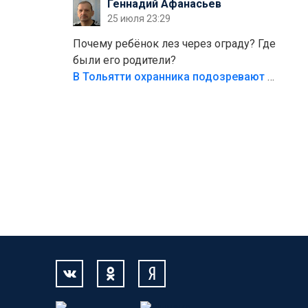
Геннадий Афанасьев
безумия,есть же калитка,ворота!
25 июля 23:29
Жалко ребёнка,но он сам выбрал свою
судьбу.
Почему ребёнок лез через ограду? Где
были его родители?
В Тольятти охранника подозревают в причинении смерти ребенку