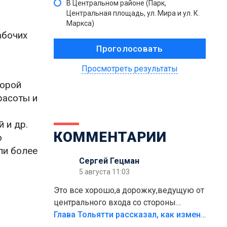
В Центральном районе (Парк,
Центральная площадь, ул. Мира и ул. К.
Маркса)
абочих
Просмотреть результаты
торой
расоты и
й и др.
КОММЕНТАРИИ
о
ли более
Сергей Гецман
5 августа 11:03
Это все хорошо,а дорожку,ведущую от
центрального входа со стороны
кафе"Мираж" к аттракционам слабо
Глава Тольятти рассказал, как изменится парк Центрального района
доделать?А то бордюры положили,а