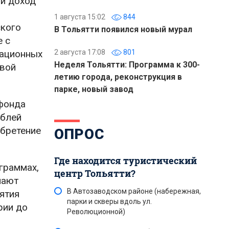
ый доход
1 августа 15:02
844
ского
В Тольятти появился новый мурал
е с
тационных
2 августа 17:08
801
Неделя Тольятти: Программа к 300-
овой
летию города, реконструкция в
парке, новый завод
 фонда
ублей
обретение
ОПРОС
Где находится туристический
граммах,
центр Тольятти?
пают
В Автозаводском районе (набережная,
ятия
парки и скверы вдоль ул.
рии до
Революционной)