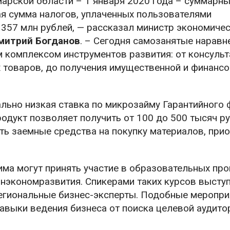
марской области – 1 января 2020 года – суммарн
я сумма налогов, уплаченных пользователями
 357 млн рублей, — рассказал министр экономиче
митрий Богданов
. – Сегодня самозанятые наравн
 комплексом инструментов развития: от консуль
х товаров, до получения имущественной и финанс
льно низкая ставка по микрозайму Гарантийного
одукт позволяет получить от 100 до 500 тысяч р
ть заемные средства на покупку материалов, при
ма могут принять участие в образовательных про
нэкономразвития. Спикерами таких курсов высту
егиональные бизнес-эксперты. Подобные меропри
выки ведения бизнеса от поиска целевой аудито