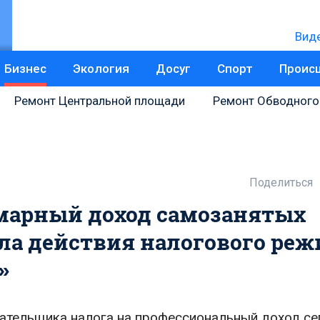
Вид
Бизнес
Экология
Досуг
Спорт
Проис
Ремонт Центральной площади
Ремонт Обводного
Поделиться
марный доход самозанятых
ала действия налогового ре
»
ательщика налога на профессиональный доход се