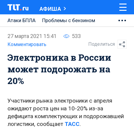
АФИША
Атаки БПЛА
Проблемы с бензином
АВТОВАЗ
27 марта 2021 15:41
533
Ремонт Центральной площади
Поделиться
Комментировать
Электроника в России
Ремонт Обводного шоссе
может подорожать на
Набережная Тольятти
20%
Неделя Тольятти
Участники рынка электроники с апреля
ожидают роста цен на 10-20% из-за
дефицита комплектующих и подорожавшей
логистики, сообщает
ТАСС
.