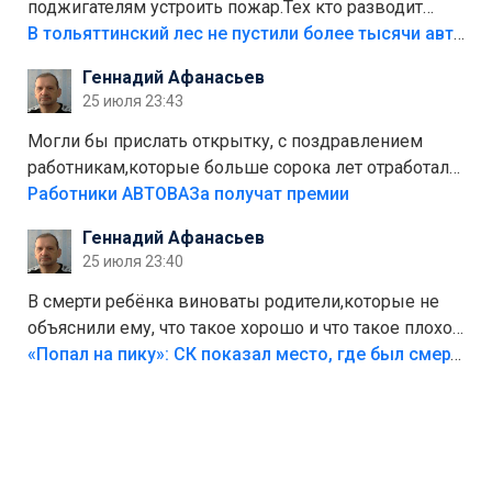
поджигателям устроить пожар.Тех кто разводит
костры,тех надо безбожно штрафовать.Камер полно
В тольяттинский лес не пустили более тысячи автомобилей
стоит,почему водители всё равно едут в лес?
Геннадий Афанасьев
Штрафы мизерные.
25 июля 23:43
Могли бы прислать открытку, с поздравлением
работникам,которые больше сорока лет отработали
на предприятии.
Работники АВТОВАЗа получат премии
Геннадий Афанасьев
25 июля 23:40
В смерти ребёнка виноваты родители,которые не
объяснили ему, что такое хорошо и что такое плохо!
Лезть через такой забор,верх безумия,есть же
«Попал на пику»: СК показал место, где был смертельно травмирован ребенок в Тольятти
калитка,ворота! Жалко ребёнка,но он сам выбрал
свою судьбу.