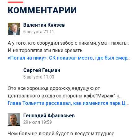
КОММЕНТАРИИ
Валентин Князев
6 августа 21:11
А у того, кто соорудил забор с пиками, ума - палаты.
И не торопятся эти пики срезать
«Попал на пику»: СК показал место, где был смертельно травмирован ребенок в Тольятти
Сергей Гецман
5 августа 11:03
Это все хорошо,а дорожку,ведущую от
центрального входа со стороны кафе"Мираж" к
аттракционам слабо доделать?А то бордюры
Глава Тольятти рассказал, как изменится парк Центрального района
положили,а плитки не хватило,т.к.осенью и зимой
Геннадий Афанасьев
лежала в парке и испортилась.Да еще,видимо,часть
29 июля 19:59
украли.
Чем больше людей будет в лесу,тем труднее