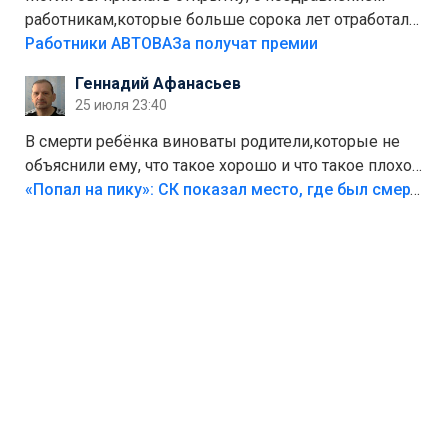
работникам,которые больше сорока лет отработали
на предприятии.
Работники АВТОВАЗа получат премии
Геннадий Афанасьев
25 июля 23:40
В смерти ребёнка виноваты родители,которые не
объяснили ему, что такое хорошо и что такое плохо!
Лезть через такой забор,верх безумия,есть же
«Попал на пику»: СК показал место, где был смертельно травмирован ребенок в Тольятти
калитка,ворота! Жалко ребёнка,но он сам выбрал
свою судьбу.