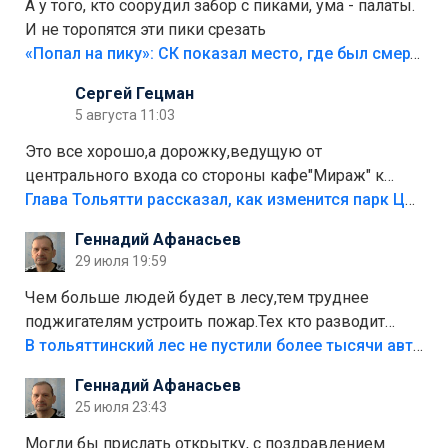
А у того, кто соорудил забор с пиками, ума - палаты.
И не торопятся эти пики срезать
«Попал на пику»: СК показал место, где был смертельно травмирован ребенок в Тольятти
Сергей Гецман
5 августа 11:03
Это все хорошо,а дорожку,ведущую от
центрального входа со стороны кафе"Мираж" к
аттракционам слабо доделать?А то бордюры
Глава Тольятти рассказал, как изменится парк Центрального района
положили,а плитки не хватило,т.к.осенью и зимой
Геннадий Афанасьев
лежала в парке и испортилась.Да еще,видимо,часть
29 июля 19:59
украли.
Чем больше людей будет в лесу,тем труднее
поджигателям устроить пожар.Тех кто разводит
костры,тех надо безбожно штрафовать.Камер полно
В тольяттинский лес не пустили более тысячи автомобилей
стоит,почему водители всё равно едут в лес?
Геннадий Афанасьев
Штрафы мизерные.
25 июля 23:43
Могли бы прислать открытку, с поздравлением