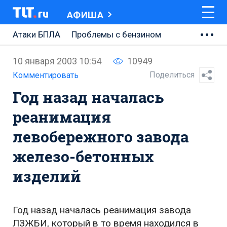
АФИША
Атаки БПЛА
Проблемы с бензином
АВТОВАЗ
10 января 2003 10:54
10949
Ремонт Центральной площади
Поделиться
Комментировать
Год назад началась
Ремонт Обводного шоссе
реанимация
Набережная Тольятти
левобережного завода
Неделя Тольятти
железо-бетонных
изделий
Год назад началась реанимация завода
ЛЗЖБИ, который в то время находился в