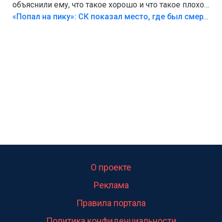
объяснили ему, что такое хорошо и что такое плохо!
Лезть через такой забор,верх безумия,есть же
«Попал на пику»: СК показал место, где был смертельно травмирован ребенок в Тольятти
калитка,ворота! Жалко ребёнка,но он сам выбрал
свою судьбу.
О проекте
Реклама
Правила портала
Политика конфиденциальности