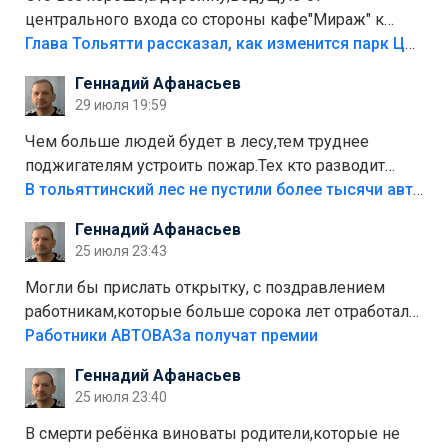
центрального входа со стороны кафе"Мираж" к
аттракционам слабо доделать?А то бордюры
Глава Тольятти рассказал, как изменится парк Центрального района
положили,а плитки не хватило,т.к.осенью и зимой
Геннадий Афанасьев
лежала в парке и испортилась.Да еще,видимо,часть
29 июля 19:59
украли.
Чем больше людей будет в лесу,тем труднее
поджигателям устроить пожар.Тех кто разводит
костры,тех надо безбожно штрафовать.Камер полно
В тольяттинский лес не пустили более тысячи автомобилей
стоит,почему водители всё равно едут в лес?
Геннадий Афанасьев
Штрафы мизерные.
25 июля 23:43
Могли бы прислать открытку, с поздравлением
работникам,которые больше сорока лет отработали
на предприятии.
Работники АВТОВАЗа получат премии
Геннадий Афанасьев
25 июля 23:40
В смерти ребёнка виноваты родители,которые не