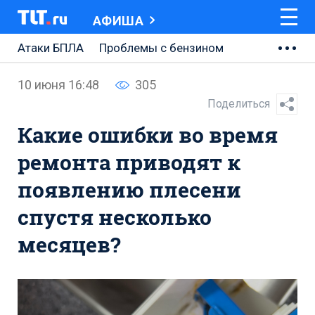
АФИША
Атаки БПЛА
Проблемы с бензином
АВТОВАЗ
10 июня 16:48
305
Ремонт Центральной площади
Поделиться
Какие ошибки во время
Ремонт Обводного шоссе
ремонта приводят к
Набережная Тольятти
появлению плесени
Неделя Тольятти
спустя несколько
месяцев?