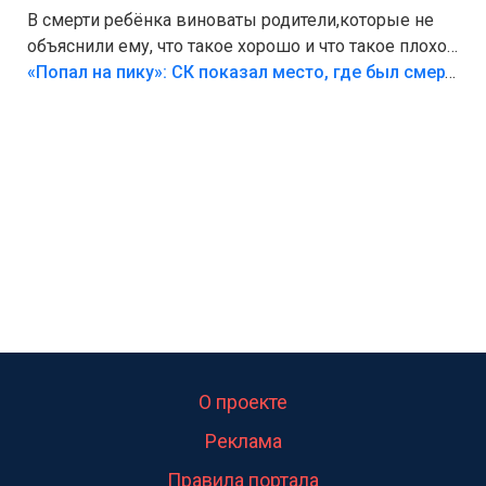
В смерти ребёнка виноваты родители,которые не
объяснили ему, что такое хорошо и что такое плохо!
Лезть через такой забор,верх безумия,есть же
«Попал на пику»: СК показал место, где был смертельно травмирован ребенок в Тольятти
калитка,ворота! Жалко ребёнка,но он сам выбрал
свою судьбу.
О проекте
Реклама
Правила портала