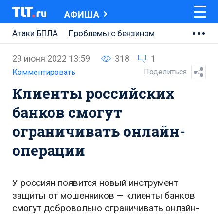
АФИША
Атаки БПЛА
Проблемы с бензином
АВТОВАЗ
29 июня 2022 13:59
318
1
Ремонт Центральной площади
Поделиться
Комментировать
Клиенты российских
Ремонт Обводного шоссе
банков смогут
Набережная Тольятти
ограничивать онлайн-
Неделя Тольятти
операции
У россиян появится новый инструмент
защиты от мошенников — клиенты банков
смогут добровольно ограничивать онлайн-