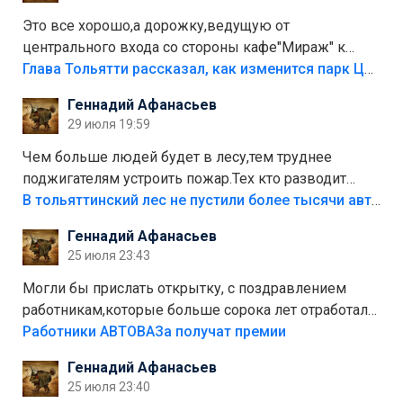
Это все хорошо,а дорожку,ведущую от
центрального входа со стороны кафе"Мираж" к
аттракционам слабо доделать?А то бордюры
Глава Тольятти рассказал, как изменится парк Центрального района
положили,а плитки не хватило,т.к.осенью и зимой
Геннадий Афанасьев
лежала в парке и испортилась.Да еще,видимо,часть
29 июля 19:59
украли.
Чем больше людей будет в лесу,тем труднее
поджигателям устроить пожар.Тех кто разводит
костры,тех надо безбожно штрафовать.Камер полно
В тольяттинский лес не пустили более тысячи автомобилей
стоит,почему водители всё равно едут в лес?
Геннадий Афанасьев
Штрафы мизерные.
25 июля 23:43
Могли бы прислать открытку, с поздравлением
работникам,которые больше сорока лет отработали
на предприятии.
Работники АВТОВАЗа получат премии
Геннадий Афанасьев
25 июля 23:40