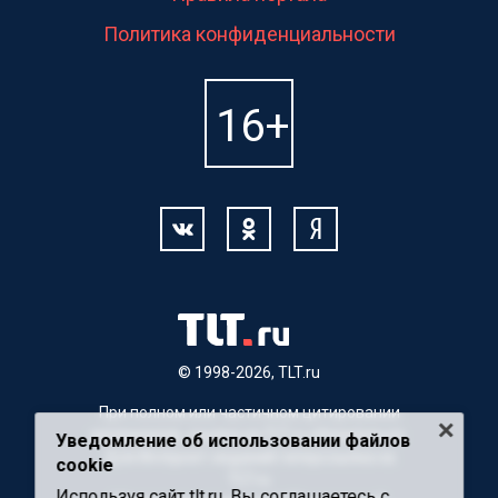
Политика конфиденциальности
© 1998-2026, TLT.ru
При полном или частичном цитировании
материалов, ссылка на TLT.ru обязательна.
Уведомление об использовании файлов
Для Интернет-изданий гиперссылка на
cookie
TLT.ru
Используя сайт tlt.ru, Вы соглашаетесь с