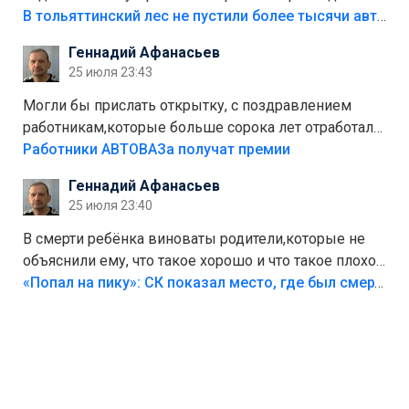
костры,тех надо безбожно штрафовать.Камер полно
В тольяттинский лес не пустили более тысячи автомобилей
стоит,почему водители всё равно едут в лес?
Геннадий Афанасьев
Штрафы мизерные.
25 июля 23:43
Могли бы прислать открытку, с поздравлением
работникам,которые больше сорока лет отработали
на предприятии.
Работники АВТОВАЗа получат премии
Геннадий Афанасьев
25 июля 23:40
В смерти ребёнка виноваты родители,которые не
объяснили ему, что такое хорошо и что такое плохо!
Лезть через такой забор,верх безумия,есть же
«Попал на пику»: СК показал место, где был смертельно травмирован ребенок в Тольятти
калитка,ворота! Жалко ребёнка,но он сам выбрал
свою судьбу.