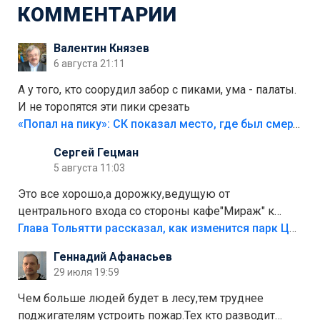
КОММЕНТАРИИ
Валентин Князев
6 августа 21:11
А у того, кто соорудил забор с пиками, ума - палаты.
И не торопятся эти пики срезать
«Попал на пику»: СК показал место, где был смертельно травмирован ребенок в Тольятти
Сергей Гецман
5 августа 11:03
Это все хорошо,а дорожку,ведущую от
центрального входа со стороны кафе"Мираж" к
аттракционам слабо доделать?А то бордюры
Глава Тольятти рассказал, как изменится парк Центрального района
положили,а плитки не хватило,т.к.осенью и зимой
Геннадий Афанасьев
лежала в парке и испортилась.Да еще,видимо,часть
29 июля 19:59
украли.
Чем больше людей будет в лесу,тем труднее
поджигателям устроить пожар.Тех кто разводит