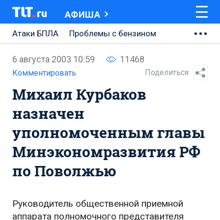
АФИША
Атаки БПЛА
Проблемы с бензином
АВТОВАЗ
6 августа 2003 10:59
11468
Ремонт Центральной площади
Поделиться
Комментировать
Михаил Курбаков
Ремонт Обводного шоссе
назначен
Набережная Тольятти
уполномоченным главы
Неделя Тольятти
Минэкономразвития РФ
по Поволжью
Руководитель общественной приемной
аппарата полномочного представителя