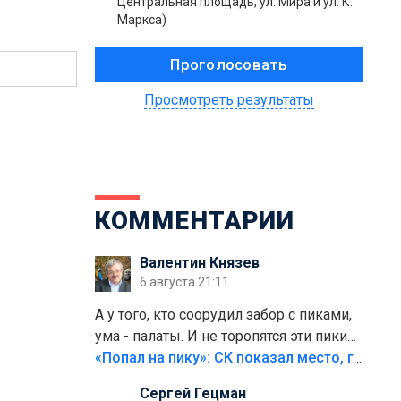
Центральная площадь, ул. Мира и ул. К.
Маркса)
Просмотреть результаты
КОММЕНТАРИИ
Валентин Князев
6 августа 21:11
А у того, кто соорудил забор с пиками,
ума - палаты. И не торопятся эти пики
срезать
«Попал на пику»: СК показал место, где был смертельно травмирован ребенок в Тольятти
Сергей Гецман