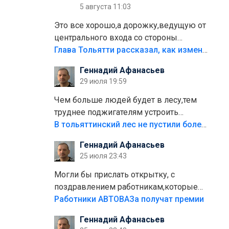
5 августа 11:03
Это все хорошо,а дорожку,ведущую от
центрального входа со стороны
кафе"Мираж" к аттракционам слабо
Глава Тольятти рассказал, как изменится парк Центрального района
доделать?А то бордюры положили,а
Геннадий Афанасьев
плитки не хватило,т.к.осенью и зимой
29 июля 19:59
лежала в парке и испортилась.Да
еще,видимо,часть украли.
Чем больше людей будет в лесу,тем
труднее поджигателям устроить
пожар.Тех кто разводит костры,тех
В тольяттинский лес не пустили более тысячи автомобилей
надо безбожно штрафовать.Камер
Геннадий Афанасьев
полно стоит,почему водители всё
25 июля 23:43
равно едут в лес? Штрафы мизерные.
Могли бы прислать открытку, с
поздравлением работникам,которые
больше сорока лет отработали на
Работники АВТОВАЗа получат премии
предприятии.
Геннадий Афанасьев