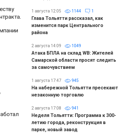
еству
1 августа 12:05
1144
1
нтракта.
Глава Тольятти рассказал, как
изменится парк Центрального
омпании
района
2 августа 14:09
1049
Атака БПЛА на склад WB: Жителей
Самарской области просят следить
за самочувствием
1 августа 17:47
945
На набережной Тольятти пресекают
о
незаконную торговлю
2 августа 17:08
941
работал
Неделя Тольятти: Программа к 300-
летию города, реконструкция в
парке, новый завод