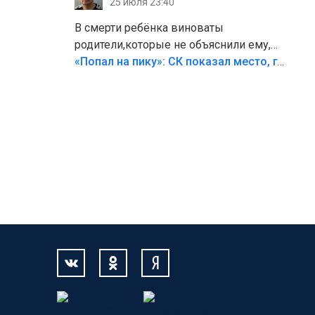
25 июля 23:40
В смерти ребёнка виноваты
родители,которые не объяснили ему,
что такое хорошо и что такое плохо!
«Попал на пику»: СК показал место, где был смертельно травмирован ребенок в Тольятти
Лезть через такой забор,верх
безумия,есть же калитка,ворота!
Жалко ребёнка,но он сам выбрал свою
судьбу.