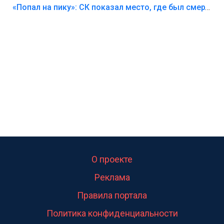
Лезть через такой забор,верх безумия,есть же
«Попал на пику»: СК показал место, где был смертельно травмирован ребенок в Тольятти
калитка,ворота! Жалко ребёнка,но он сам выбрал
свою судьбу.
О проекте
Реклама
Правила портала
Политика конфиденциальности