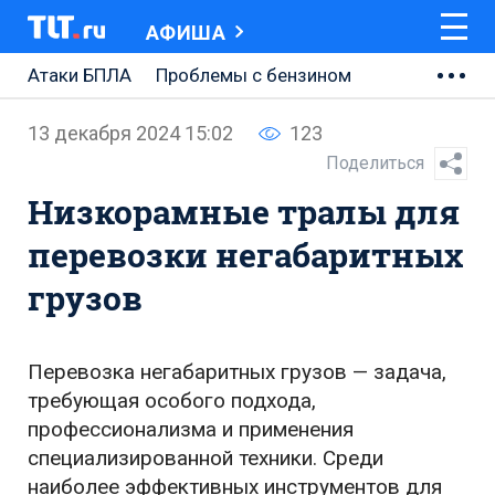
АФИША
Атаки БПЛА
Проблемы с бензином
АВТОВАЗ
13 декабря 2024 15:02
123
Ремонт Центральной площади
Поделиться
Низкорамные тралы для
Ремонт Обводного шоссе
перевозки негабаритных
Набережная Тольятти
грузов
Неделя Тольятти
Перевозка негабаритных грузов — задача,
требующая особого подхода,
профессионализма и применения
специализированной техники. Среди
наиболее эффективных инструментов для