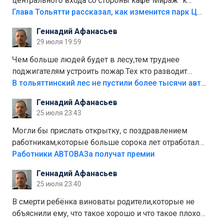
центрального входа со стороны кафе"Мираж" к
аттракционам слабо доделать?А то бордюры
Глава Тольятти рассказал, как изменится парк Центрального района
положили,а плитки не хватило,т.к.осенью и зимой
Геннадий Афанасьев
лежала в парке и испортилась.Да еще,видимо,часть
29 июля 19:59
украли.
Чем больше людей будет в лесу,тем труднее
поджигателям устроить пожар.Тех кто разводит
костры,тех надо безбожно штрафовать.Камер полно
В тольяттинский лес не пустили более тысячи автомобилей
стоит,почему водители всё равно едут в лес?
Геннадий Афанасьев
Штрафы мизерные.
25 июля 23:43
Могли бы прислать открытку, с поздравлением
работникам,которые больше сорока лет отработали
на предприятии.
Работники АВТОВАЗа получат премии
Геннадий Афанасьев
25 июля 23:40
В смерти ребёнка виноваты родители,которые не
объяснили ему, что такое хорошо и что такое плохо!