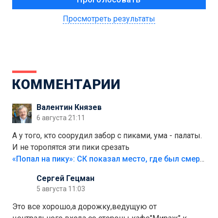
Просмотреть результаты
КОММЕНТАРИИ
Валентин Князев
6 августа 21:11
А у того, кто соорудил забор с пиками, ума - палаты.
И не торопятся эти пики срезать
«Попал на пику»: СК показал место, где был смертельно травмирован ребенок в Тольятти
Сергей Гецман
5 августа 11:03
Это все хорошо,а дорожку,ведущую от