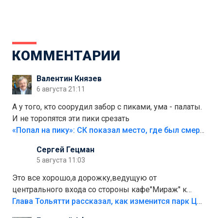
КОММЕНТАРИИ
Валентин Князев
6 августа 21:11
А у того, кто соорудил забор с пиками, ума - палаты.
И не торопятся эти пики срезать
«Попал на пику»: СК показал место, где был смертельно травмирован ребенок в Тольятти
Сергей Гецман
5 августа 11:03
Это все хорошо,а дорожку,ведущую от
центрального входа со стороны кафе"Мираж" к
аттракционам слабо доделать?А то бордюры
Глава Тольятти рассказал, как изменится парк Центрального района
положили,а плитки не хватило,т.к.осенью и зимой