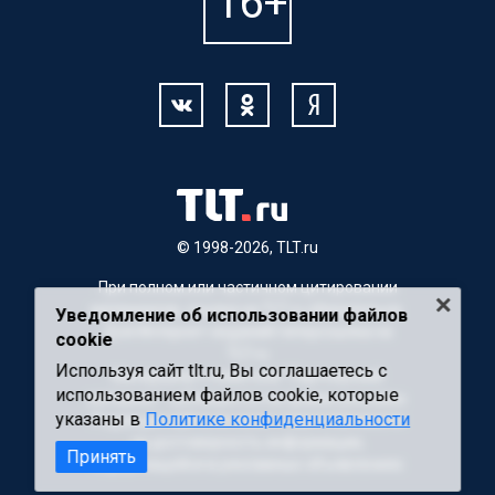
© 1998-2026, TLT.ru
При полном или частичном цитировании
материалов, ссылка на TLT.ru обязательна.
Уведомление об использовании файлов
Для Интернет-изданий гиперссылка на
cookie
TLT.ru
Используя сайт tlt.ru, Вы соглашаетесь с
Материалы с пометкой "Партнерский
использованием файлов cookie, которые
материал" публикуются на правах рекламы.
указаны в
Политике конфиденциальности
Редакция сайта не несет ответственности
за достоверность информации,
Принять
содержащейся в рекламных объявлениях