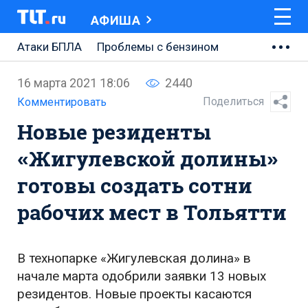
АФИША
Атаки БПЛА
Проблемы с бензином
АВТОВАЗ
16 марта 2021 18:06
2440
Ремонт Центральной площади
Поделиться
Комментировать
Новые резиденты
Ремонт Обводного шоссе
«Жигулевской долины»
Набережная Тольятти
готовы создать сотни
Неделя Тольятти
рабочих мест в Тольятти
В технопарке «Жигулевская долина» в
начале марта одобрили заявки 13 новых
резидентов. Новые проекты касаются