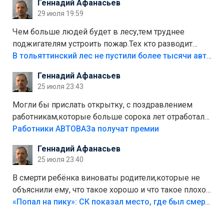
Геннадий Афанасьев
лежала в парке и испортилась.Да еще,видимо,часть
29 июля 19:59
украли.
Чем больше людей будет в лесу,тем труднее
поджигателям устроить пожар.Тех кто разводит
костры,тех надо безбожно штрафовать.Камер полно
В тольяттинский лес не пустили более тысячи автомобилей
стоит,почему водители всё равно едут в лес?
Геннадий Афанасьев
Штрафы мизерные.
25 июля 23:43
Могли бы прислать открытку, с поздравлением
работникам,которые больше сорока лет отработали
на предприятии.
Работники АВТОВАЗа получат премии
Геннадий Афанасьев
25 июля 23:40
В смерти ребёнка виноваты родители,которые не
объяснили ему, что такое хорошо и что такое плохо!
Лезть через такой забор,верх безумия,есть же
«Попал на пику»: СК показал место, где был смертельно травмирован ребенок в Тольятти
калитка,ворота! Жалко ребёнка,но он сам выбрал