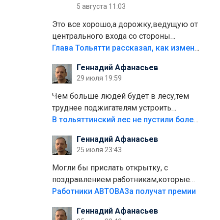
5 августа 11:03
Это все хорошо,а дорожку,ведущую от
центрального входа со стороны
кафе"Мираж" к аттракционам слабо
Глава Тольятти рассказал, как изменится парк Центрального района
доделать?А то бордюры положили,а
Геннадий Афанасьев
плитки не хватило,т.к.осенью и зимой
29 июля 19:59
лежала в парке и испортилась.Да
еще,видимо,часть украли.
Чем больше людей будет в лесу,тем
труднее поджигателям устроить
пожар.Тех кто разводит костры,тех
В тольяттинский лес не пустили более тысячи автомобилей
надо безбожно штрафовать.Камер
Геннадий Афанасьев
полно стоит,почему водители всё
25 июля 23:43
равно едут в лес? Штрафы мизерные.
Могли бы прислать открытку, с
поздравлением работникам,которые
больше сорока лет отработали на
Работники АВТОВАЗа получат премии
предприятии.
Геннадий Афанасьев