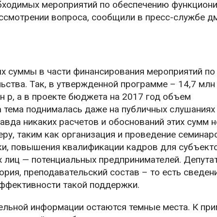
бходимых мероприятий по обеспечению функцион
рассмотрении вопроса, сообщили в пресс-службе д
х суммы в части финансирования мероприятий по
ства. Так, в утвержденной программе – 14,7 млн 
 р, а в проекте бюджета на 2017 год объем
а тема поднималась даже на публичных слушаниях
вда никаких расчетов и обоснований этих сумм н
ру, таким как организация и проведение семинар
вки, повышения квалификации кадров для субъект
х лиц — потенциальных предпринимателей. Депута
ория, преподавательский состав – то есть сведени
ффективности такой поддержки.
ельной информации остаются темные места. К при