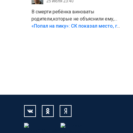
25 июля 23:40
В смерти ребёнка виноваты
родители,которые не объяснили ему,
что такое хорошо и что такое плохо!
«Попал на пику»: СК показал место, где был смертельно травмирован ребенок в Тольятти
Лезть через такой забор,верх
безумия,есть же калитка,ворота!
Жалко ребёнка,но он сам выбрал свою
судьбу.