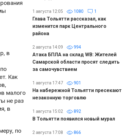
ирования
мы
1 августа 12:05
1080
1
Глава Тольятти рассказал, как
изменится парк Центрального
района
2 августа 14:09
994
р, в
Атака БПЛА на склад WB: Жителей
Самарской области просят следить
 по
за самочувствием
ет. Как
1 августа 17:47
901
ов,
На набережной Тольятти пресекают
ов малого
незаконную торговлю
ты не раз
я, в
1 августа 15:02
892
В Тольятти появился новый мурал
меру, по
2 августа 17:08
866