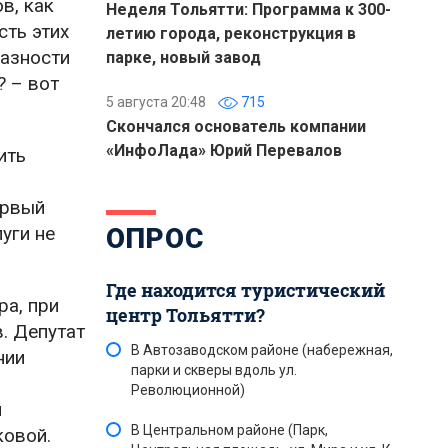
в, как
Неделя Тольятти: Программа к 300-
сть этих
летию города, реконструкция в
разности
парке, новый завод
? – вот
5 августа 20:48
715
Скончался основатель компании
«ИнфоЛада» Юрий Перевалов
ить
ервый
уги не
ОПРОС
Где находится туристический
ра, при
центр Тольятти?
. Депутат
В Автозаводском районе (набережная,
нии
парки и скверы вдоль ул.
Революционной)
й
В Центральном районе (Парк,
ковой.