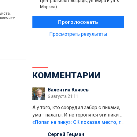
Центральная площадь, ул. Мира и ул. К.
Маркса)
уйста,
 нажмите
Просмотреть результаты
КОММЕНТАРИИ
Валентин Князев
6 августа 21:11
А у того, кто соорудил забор с пиками,
ума - палаты. И не торопятся эти пики
срезать
«Попал на пику»: СК показал место, где был смертельно травмирован ребенок в Тольятти
Сергей Гецман