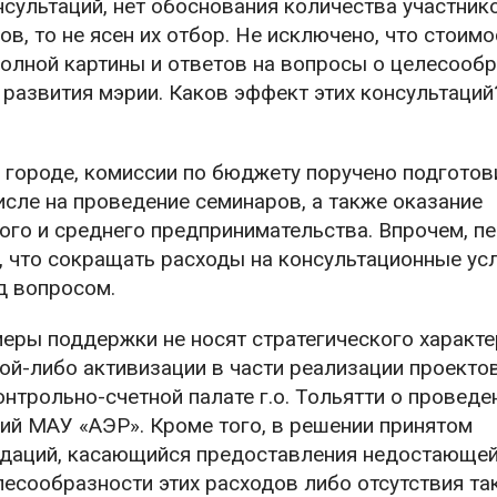
сультаций, нет обоснования количества участнико
ов, то не ясен их отбор. Не исключено, что стоимо
полной картины и ответов на вопросы о целесооб
развития мэрии. Каков эффект этих консультаций
городе, комиссии по бюджету поручено подготов
сле на проведение семинаров, а также оказание
го и среднего предпринимательства. Впрочем, п
, что сокращать расходы на консультационные усл
од вопросом.
меры поддержки не носят стратегического характе
ой-либо активизации в части реализации проектов
нтрольно-счетной палате г.о. Тольятти о проведе
ий МАУ «АЭР». Кроме того, в решении принятом
ндаций, касающийся предоставления недостающе
есообразности этих расходов либо отсутствия та