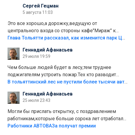
Сергей Гецман
5 августа 11:03
Это все хорошо,а дорожку,ведущую от
центрального входа со стороны кафе"Мираж" к
аттракционам слабо доделать?А то бордюры
Глава Тольятти рассказал, как изменится парк Центрального района
положили,а плитки не хватило,т.к.осенью и зимой
Геннадий Афанасьев
лежала в парке и испортилась.Да еще,видимо,часть
29 июля 19:59
украли.
Чем больше людей будет в лесу,тем труднее
поджигателям устроить пожар.Тех кто разводит
костры,тех надо безбожно штрафовать.Камер полно
В тольяттинский лес не пустили более тысячи автомобилей
стоит,почему водители всё равно едут в лес?
Геннадий Афанасьев
Штрафы мизерные.
25 июля 23:43
Могли бы прислать открытку, с поздравлением
работникам,которые больше сорока лет отработали
на предприятии.
Работники АВТОВАЗа получат премии