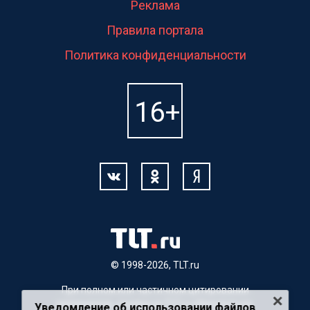
Реклама
Правила портала
Политика конфиденциальности
© 1998-2026, TLT.ru
При полном или частичном цитировании
материалов, ссылка на TLT.ru обязательна.
Уведомление об использовании файлов