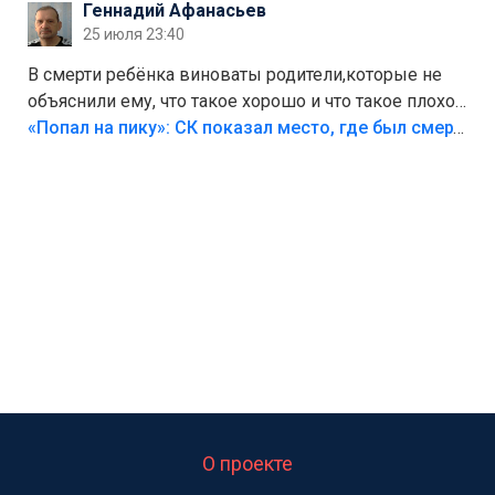
Геннадий Афанасьев
25 июля 23:40
В смерти ребёнка виноваты родители,которые не
объяснили ему, что такое хорошо и что такое плохо!
Лезть через такой забор,верх безумия,есть же
«Попал на пику»: СК показал место, где был смертельно травмирован ребенок в Тольятти
калитка,ворота! Жалко ребёнка,но он сам выбрал
свою судьбу.
О проекте