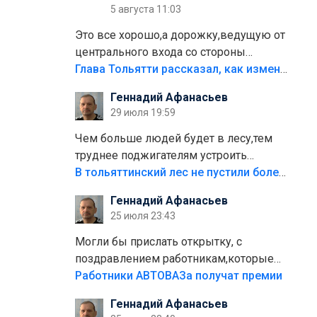
5 августа 11:03
Это все хорошо,а дорожку,ведущую от
центрального входа со стороны
кафе"Мираж" к аттракционам слабо
Глава Тольятти рассказал, как изменится парк Центрального района
доделать?А то бордюры положили,а
Геннадий Афанасьев
плитки не хватило,т.к.осенью и зимой
29 июля 19:59
лежала в парке и испортилась.Да
еще,видимо,часть украли.
Чем больше людей будет в лесу,тем
труднее поджигателям устроить
пожар.Тех кто разводит костры,тех
В тольяттинский лес не пустили более тысячи автомобилей
надо безбожно штрафовать.Камер
Геннадий Афанасьев
полно стоит,почему водители всё
25 июля 23:43
равно едут в лес? Штрафы мизерные.
Могли бы прислать открытку, с
поздравлением работникам,которые
больше сорока лет отработали на
Работники АВТОВАЗа получат премии
предприятии.
Геннадий Афанасьев