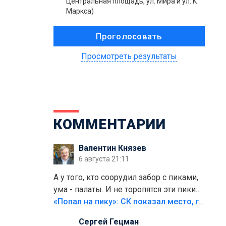
Центральная площадь, ул. Мира и ул. К.
Маркса)
Просмотреть результаты
КОММЕНТАРИИ
Валентин Князев
6 августа 21:11
А у того, кто соорудил забор с пиками,
ума - палаты. И не торопятся эти пики
срезать
«Попал на пику»: СК показал место, где был смертельно травмирован ребенок в Тольятти
Сергей Гецман