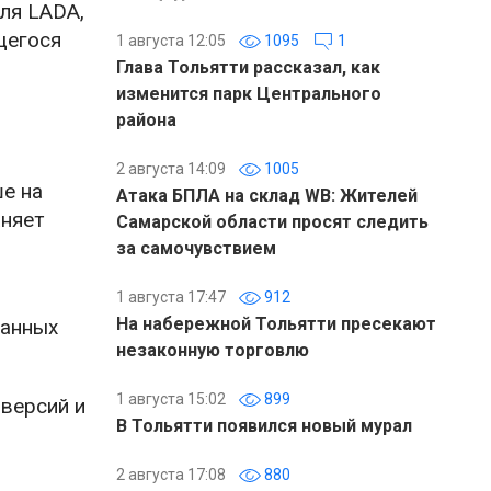
ля LADA,
щегося
1 августа 12:05
1095
1
Глава Тольятти рассказал, как
изменится парк Центрального
района
2 августа 14:09
1005
ше на
Атака БПЛА на склад WB: Жителей
аняет
Самарской области просят следить
за самочувствием
1 августа 17:47
912
На набережной Тольятти пресекают
данных
незаконную торговлю
1 августа 15:02
899
версий и
В Тольятти появился новый мурал
2 августа 17:08
880