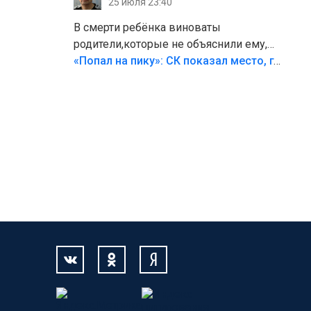
25 июля 23:40
В смерти ребёнка виноваты
родители,которые не объяснили ему,
что такое хорошо и что такое плохо!
«Попал на пику»: СК показал место, где был смертельно травмирован ребенок в Тольятти
Лезть через такой забор,верх
безумия,есть же калитка,ворота!
Жалко ребёнка,но он сам выбрал свою
судьбу.