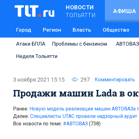
НОВОСТИ
АФИША
ТОЛЬЯТТИ
Город
Регион
Власть
Общество
Атаки БПЛА
Проблемы с бензином
АВТОВАЗ
Неделя Тольятти
3 ноября 2021 15:15
297
Комментировать
Продажи машин Lada в окт
Ранее:
Новую модель реализации машин АВТОВАЗа п
Далее:
Специалисты UTAС провели надзорный аудит 
Все новости по теме:
#АВТОВАЗ
(738)