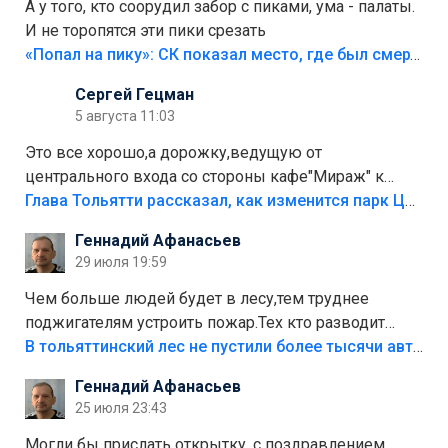
А у того, кто соорудил забор с пиками, ума - палаты.
И не торопятся эти пики срезать
«Попал на пику»: СК показал место, где был смертельно травмирован ребенок в Тольятти
Сергей Гецман
5 августа 11:03
Это все хорошо,а дорожку,ведущую от
центрального входа со стороны кафе"Мираж" к
аттракционам слабо доделать?А то бордюры
Глава Тольятти рассказал, как изменится парк Центрального района
положили,а плитки не хватило,т.к.осенью и зимой
Геннадий Афанасьев
лежала в парке и испортилась.Да еще,видимо,часть
29 июля 19:59
украли.
Чем больше людей будет в лесу,тем труднее
поджигателям устроить пожар.Тех кто разводит
костры,тех надо безбожно штрафовать.Камер полно
В тольяттинский лес не пустили более тысячи автомобилей
стоит,почему водители всё равно едут в лес?
Геннадий Афанасьев
Штрафы мизерные.
25 июля 23:43
Могли бы прислать открытку, с поздравлением