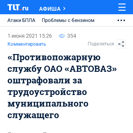
АФИША
Атаки БПЛА
Проблемы с бензином
АВТОВАЗ
1 июня 2021 15:26
354
Ремонт Центральной площади
Поделиться
Комментировать
«Противопожарную
Ремонт Обводного шоссе
службу ОАО «АВТОВАЗ»
Набережная Тольятти
оштрафовали за
Неделя Тольятти
трудоустройство
муниципального
служащего