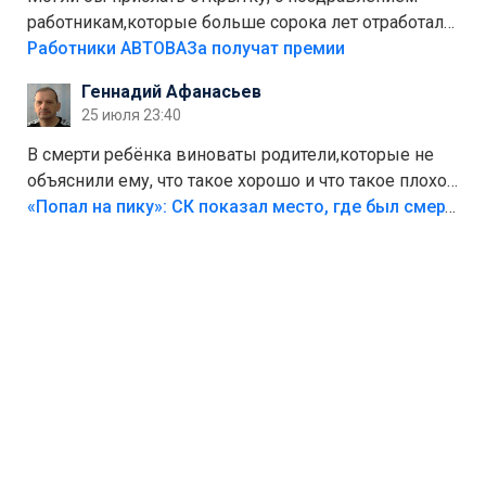
работникам,которые больше сорока лет отработали
на предприятии.
Работники АВТОВАЗа получат премии
Геннадий Афанасьев
25 июля 23:40
В смерти ребёнка виноваты родители,которые не
объяснили ему, что такое хорошо и что такое плохо!
Лезть через такой забор,верх безумия,есть же
«Попал на пику»: СК показал место, где был смертельно травмирован ребенок в Тольятти
калитка,ворота! Жалко ребёнка,но он сам выбрал
свою судьбу.