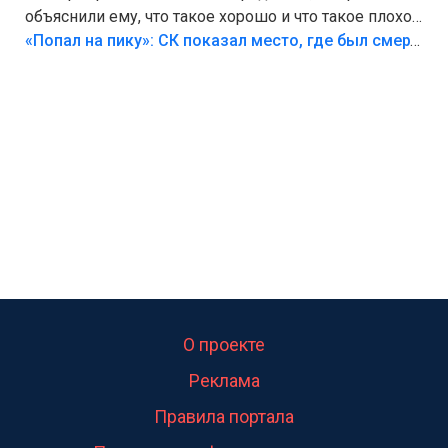
объяснили ему, что такое хорошо и что такое плохо!
Лезть через такой забор,верх безумия,есть же
«Попал на пику»: СК показал место, где был смертельно травмирован ребенок в Тольятти
калитка,ворота! Жалко ребёнка,но он сам выбрал
свою судьбу.
О проекте
Реклама
Правила портала