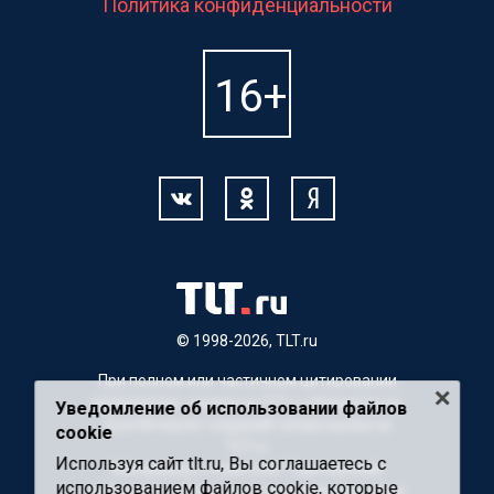
Политика конфиденциальности
© 1998-2026, TLT.ru
При полном или частичном цитировании
материалов, ссылка на TLT.ru обязательна.
Уведомление об использовании файлов
Для Интернет-изданий гиперссылка на
cookie
TLT.ru
Используя сайт tlt.ru, Вы соглашаетесь с
Материалы с пометкой "Партнерский
использованием файлов cookie, которые
материал" публикуются на правах рекламы.