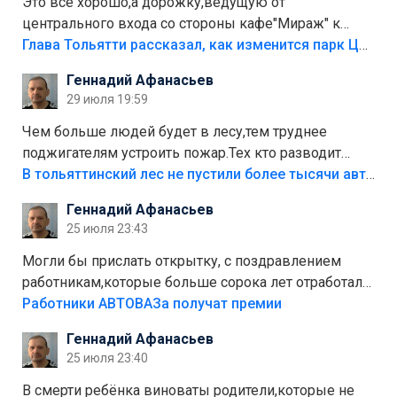
Это все хорошо,а дорожку,ведущую от
центрального входа со стороны кафе"Мираж" к
аттракционам слабо доделать?А то бордюры
Глава Тольятти рассказал, как изменится парк Центрального района
положили,а плитки не хватило,т.к.осенью и зимой
Геннадий Афанасьев
лежала в парке и испортилась.Да еще,видимо,часть
29 июля 19:59
украли.
Чем больше людей будет в лесу,тем труднее
поджигателям устроить пожар.Тех кто разводит
костры,тех надо безбожно штрафовать.Камер полно
В тольяттинский лес не пустили более тысячи автомобилей
стоит,почему водители всё равно едут в лес?
Геннадий Афанасьев
Штрафы мизерные.
25 июля 23:43
Могли бы прислать открытку, с поздравлением
работникам,которые больше сорока лет отработали
на предприятии.
Работники АВТОВАЗа получат премии
Геннадий Афанасьев
25 июля 23:40
В смерти ребёнка виноваты родители,которые не