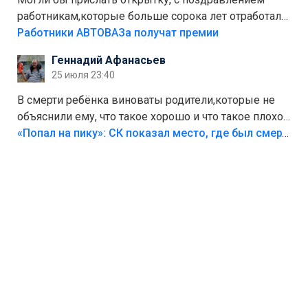
работникам,которые больше сорока лет отработали
на предприятии.
Работники АВТОВАЗа получат премии
Геннадий Афанасьев
25 июля 23:40
В смерти ребёнка виноваты родители,которые не
объяснили ему, что такое хорошо и что такое плохо!
Лезть через такой забор,верх безумия,есть же
«Попал на пику»: СК показал место, где был смертельно травмирован ребенок в Тольятти
калитка,ворота! Жалко ребёнка,но он сам выбрал
свою судьбу.