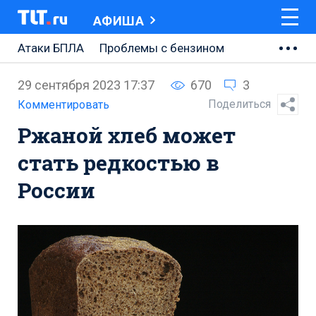
АФИША
Атаки БПЛА
Проблемы с бензином
АВТОВАЗ
29 сентября 2023 17:37
670
3
Ремонт Центральной площади
Поделиться
Комментировать
Ржаной хлеб может
Ремонт Обводного шоссе
стать редкостью в
Набережная Тольятти
России
Неделя Тольятти