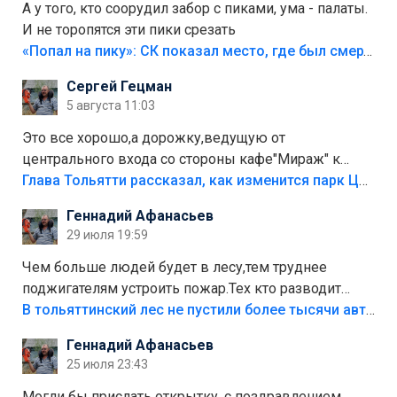
А у того, кто соорудил забор с пиками, ума - палаты.
И не торопятся эти пики срезать
«Попал на пику»: СК показал место, где был смертельно травмирован ребенок в Тольятти
Сергей Гецман
5 августа 11:03
Это все хорошо,а дорожку,ведущую от
центрального входа со стороны кафе"Мираж" к
аттракционам слабо доделать?А то бордюры
Глава Тольятти рассказал, как изменится парк Центрального района
положили,а плитки не хватило,т.к.осенью и зимой
Геннадий Афанасьев
лежала в парке и испортилась.Да еще,видимо,часть
29 июля 19:59
украли.
Чем больше людей будет в лесу,тем труднее
поджигателям устроить пожар.Тех кто разводит
костры,тех надо безбожно штрафовать.Камер полно
В тольяттинский лес не пустили более тысячи автомобилей
стоит,почему водители всё равно едут в лес?
Геннадий Афанасьев
Штрафы мизерные.
25 июля 23:43
Могли бы прислать открытку, с поздравлением