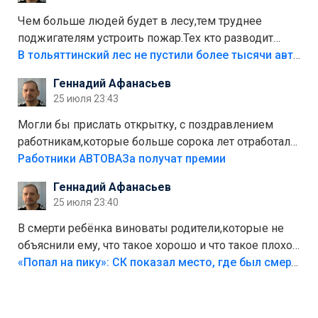
украли.
Чем больше людей будет в лесу,тем труднее
поджигателям устроить пожар.Тех кто разводит
костры,тех надо безбожно штрафовать.Камер полно
В тольяттинский лес не пустили более тысячи автомобилей
стоит,почему водители всё равно едут в лес?
Геннадий Афанасьев
Штрафы мизерные.
25 июля 23:43
Могли бы прислать открытку, с поздравлением
работникам,которые больше сорока лет отработали
на предприятии.
Работники АВТОВАЗа получат премии
Геннадий Афанасьев
25 июля 23:40
В смерти ребёнка виноваты родители,которые не
объяснили ему, что такое хорошо и что такое плохо!
Лезть через такой забор,верх безумия,есть же
«Попал на пику»: СК показал место, где был смертельно травмирован ребенок в Тольятти
калитка,ворота! Жалко ребёнка,но он сам выбрал
свою судьбу.