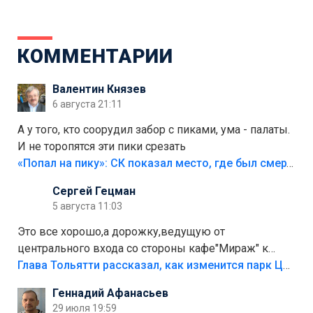
КОММЕНТАРИИ
Валентин Князев
6 августа 21:11
А у того, кто соорудил забор с пиками, ума - палаты.
И не торопятся эти пики срезать
«Попал на пику»: СК показал место, где был смертельно травмирован ребенок в Тольятти
Сергей Гецман
5 августа 11:03
Это все хорошо,а дорожку,ведущую от
центрального входа со стороны кафе"Мираж" к
аттракционам слабо доделать?А то бордюры
Глава Тольятти рассказал, как изменится парк Центрального района
положили,а плитки не хватило,т.к.осенью и зимой
Геннадий Афанасьев
лежала в парке и испортилась.Да еще,видимо,часть
29 июля 19:59