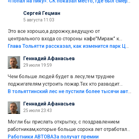
«Попал на пику»: СК показал место, где был смертельно травмирован ребенок в Тольятти
Сергей Гецман
5 августа 11:03
Это все хорошо,а дорожку,ведущую от
центрального входа со стороны кафе"Мираж" к
аттракционам слабо доделать?А то бордюры
Глава Тольятти рассказал, как изменится парк Центрального района
положили,а плитки не хватило,т.к.осенью и зимой
Геннадий Афанасьев
лежала в парке и испортилась.Да еще,видимо,часть
29 июля 19:59
украли.
Чем больше людей будет в лесу,тем труднее
поджигателям устроить пожар.Тех кто разводит
костры,тех надо безбожно штрафовать.Камер полно
В тольяттинский лес не пустили более тысячи автомобилей
стоит,почему водители всё равно едут в лес?
Геннадий Афанасьев
Штрафы мизерные.
25 июля 23:43
Могли бы прислать открытку, с поздравлением
работникам,которые больше сорока лет отработали
на предприятии.
Работники АВТОВАЗа получат премии