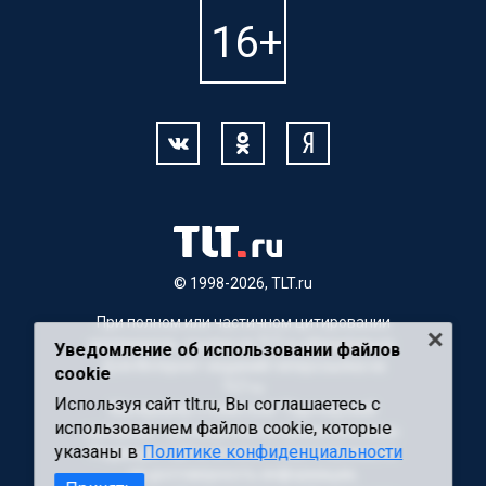
© 1998-2026, TLT.ru
При полном или частичном цитировании
материалов, ссылка на TLT.ru обязательна.
Уведомление об использовании файлов
Для Интернет-изданий гиперссылка на
cookie
TLT.ru
Используя сайт tlt.ru, Вы соглашаетесь с
Материалы с пометкой "Партнерский
использованием файлов cookie, которые
материал" публикуются на правах рекламы.
указаны в
Политике конфиденциальности
Редакция сайта не несет ответственности
за достоверность информации,