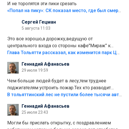
И не торопятся эти пики срезать
«Попал на пику»: СК показал место, где был смертельно травмирован ребенок в Тольятти
Сергей Гецман
5 августа 11:03
Это все хорошо,а дорожку,ведущую от
центрального входа со стороны кафе"Мираж" к
аттракционам слабо доделать?А то бордюры
Глава Тольятти рассказал, как изменится парк Центрального района
положили,а плитки не хватило,т.к.осенью и зимой
Геннадий Афанасьев
лежала в парке и испортилась.Да еще,видимо,часть
29 июля 19:59
украли.
Чем больше людей будет в лесу,тем труднее
поджигателям устроить пожар.Тех кто разводит
костры,тех надо безбожно штрафовать.Камер полно
В тольяттинский лес не пустили более тысячи автомобилей
стоит,почему водители всё равно едут в лес?
Геннадий Афанасьев
Штрафы мизерные.
25 июля 23:43
Могли бы прислать открытку, с поздравлением