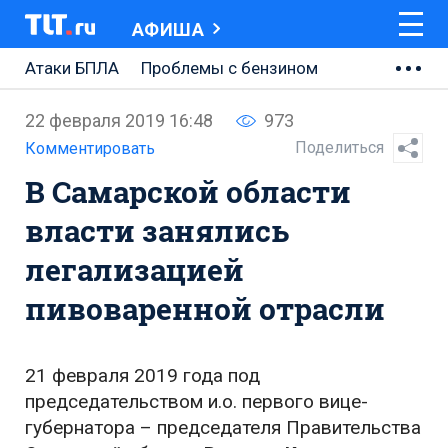
АФИША
Атаки БПЛА
Проблемы с бензином
АВТОВАЗ
22 февраля 2019 16:48
973
Ремонт Центральной площади
Поделиться
Комментировать
В Самарской области
Ремонт Обводного шоссе
власти занялись
Набережная Тольятти
легализацией
Неделя Тольятти
пивоваренной отрасли
21 февраля 2019 года под
председательством и.о. первого вице-
губернатора – председателя Правительства