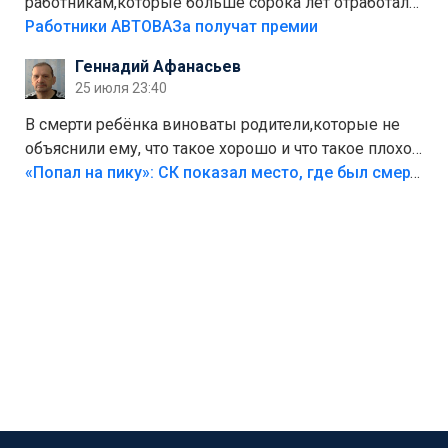
работникам,которые больше сорока лет отработали
на предприятии.
Работники АВТОВАЗа получат премии
Геннадий Афанасьев
25 июля 23:40
В смерти ребёнка виноваты родители,которые не
объяснили ему, что такое хорошо и что такое плохо!
Лезть через такой забор,верх безумия,есть же
«Попал на пику»: СК показал место, где был смертельно травмирован ребенок в Тольятти
калитка,ворота! Жалко ребёнка,но он сам выбрал
свою судьбу.