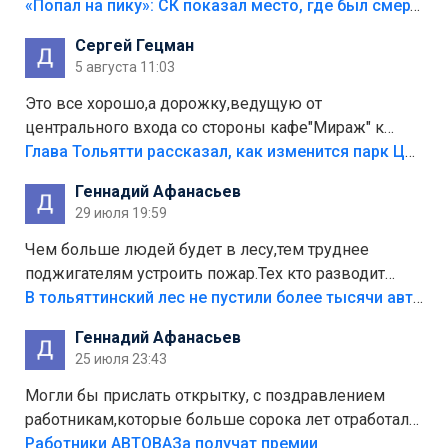
«Попал на пику»: СК показал место, где был смертельно травмирован ребенок в Тольятти
Сергей Гецман
5 августа 11:03
Это все хорошо,а дорожку,ведущую от
центрального входа со стороны кафе"Мираж" к
аттракционам слабо доделать?А то бордюры
Глава Тольятти рассказал, как изменится парк Центрального района
положили,а плитки не хватило,т.к.осенью и зимой
Геннадий Афанасьев
лежала в парке и испортилась.Да еще,видимо,часть
29 июля 19:59
украли.
Чем больше людей будет в лесу,тем труднее
поджигателям устроить пожар.Тех кто разводит
костры,тех надо безбожно штрафовать.Камер полно
В тольяттинский лес не пустили более тысячи автомобилей
стоит,почему водители всё равно едут в лес?
Геннадий Афанасьев
Штрафы мизерные.
25 июля 23:43
Могли бы прислать открытку, с поздравлением
работникам,которые больше сорока лет отработали
на предприятии.
Работники АВТОВАЗа получат премии