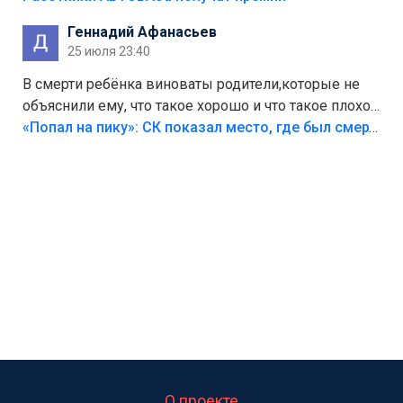
Геннадий Афанасьев
25 июля 23:40
В смерти ребёнка виноваты родители,которые не
объяснили ему, что такое хорошо и что такое плохо!
Лезть через такой забор,верх безумия,есть же
«Попал на пику»: СК показал место, где был смертельно травмирован ребенок в Тольятти
калитка,ворота! Жалко ребёнка,но он сам выбрал
свою судьбу.
О проекте