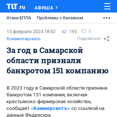
АФИША
Атаки БПЛА
Проблемы с бензином
АВТОВАЗ
15 февраля 2024 18:02
195
1
Ремонт Центральной площади
Поделиться
Комментировать
За год в Самарской
Ремонт Обводного шоссе
области признали
Набережная Тольятти
банкротом 151 компанию
Неделя Тольятти
В 2023 году в Самарской области признана
банкротом 151 компания, включая
крестьянско-фермерские хозяйства,
сообщает
«Коммерсантъ»
со ссылкой на
данные Федресура.