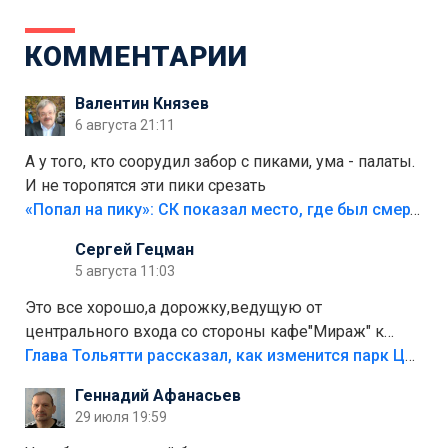
КОММЕНТАРИИ
Валентин Князев
6 августа 21:11
А у того, кто соорудил забор с пиками, ума - палаты.
И не торопятся эти пики срезать
«Попал на пику»: СК показал место, где был смертельно травмирован ребенок в Тольятти
Сергей Гецман
5 августа 11:03
Это все хорошо,а дорожку,ведущую от
центрального входа со стороны кафе"Мираж" к
аттракционам слабо доделать?А то бордюры
Глава Тольятти рассказал, как изменится парк Центрального района
положили,а плитки не хватило,т.к.осенью и зимой
Геннадий Афанасьев
лежала в парке и испортилась.Да еще,видимо,часть
29 июля 19:59
украли.