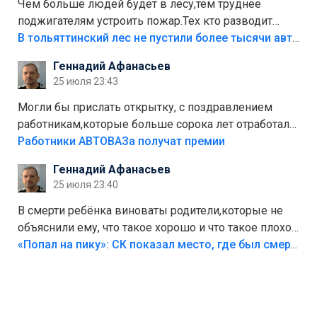
Чем больше людей будет в лесу,тем труднее
поджигателям устроить пожар.Тех кто разводит
костры,тех надо безбожно штрафовать.Камер полно
В тольяттинский лес не пустили более тысячи автомобилей
стоит,почему водители всё равно едут в лес?
Геннадий Афанасьев
Штрафы мизерные.
25 июля 23:43
Могли бы прислать открытку, с поздравлением
работникам,которые больше сорока лет отработали
на предприятии.
Работники АВТОВАЗа получат премии
Геннадий Афанасьев
25 июля 23:40
В смерти ребёнка виноваты родители,которые не
объяснили ему, что такое хорошо и что такое плохо!
Лезть через такой забор,верх безумия,есть же
«Попал на пику»: СК показал место, где был смертельно травмирован ребенок в Тольятти
калитка,ворота! Жалко ребёнка,но он сам выбрал
свою судьбу.