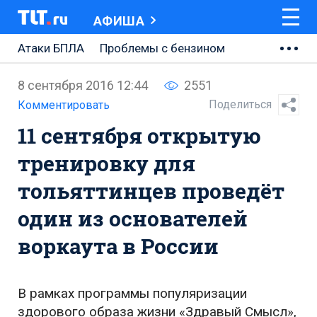
АФИША
Атаки БПЛА
Проблемы с бензином
АВТОВАЗ
8 сентября 2016 12:44
2551
Ремонт Центральной площади
Поделиться
Комментировать
11 сентября открытую
Ремонт Обводного шоссе
тренировку для
Набережная Тольятти
тольяттинцев проведёт
Неделя Тольятти
один из основателей
воркаута в России
В рамках программы популяризации
здорового образа жизни «Здравый Смысл»,