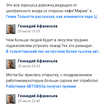
Это все хорошо,а дорожку,ведущую от
центрального входа со стороны кафе"Мираж" к
аттракционам слабо доделать?А то бордюры
Глава Тольятти рассказал, как изменится парк Центрального района
положили,а плитки не хватило,т.к.осенью и зимой
Геннадий Афанасьев
лежала в парке и испортилась.Да еще,видимо,часть
29 июля 19:59
украли.
Чем больше людей будет в лесу,тем труднее
поджигателям устроить пожар.Тех кто разводит
костры,тех надо безбожно штрафовать.Камер полно
В тольяттинский лес не пустили более тысячи автомобилей
стоит,почему водители всё равно едут в лес?
Геннадий Афанасьев
Штрафы мизерные.
25 июля 23:43
Могли бы прислать открытку, с поздравлением
работникам,которые больше сорока лет отработали
на предприятии.
Работники АВТОВАЗа получат премии
Геннадий Афанасьев
25 июля 23:40