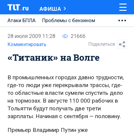
АФИША
Атаки БПЛА
Проблемы с бензином
АВТОВАЗ
28 июля 2009 11:28
21666
Ремонт Центральной площади
Поделиться
Комментировать
«Титаник» на Волге
Ремонт Обводного шоссе
Набережная Тольятти
В промышленных городах давно трудности,
Неделя Тольятти
где-то люди уже перекрывали трассы, где-
то областные власти сумели спустить дело
на тормозах. В августе 110 000 рабочих в
Тольятти будут получать две трети
зарплаты. Начиная с сентября — половину.
Премьер Владимир Путин уже