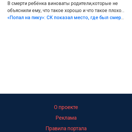
В смерти ребёнка виноваты родители,которые не
объяснили ему, что такое хорошо и что такое плохо!
Лезть через такой забор,верх безумия,есть же
«Попал на пику»: СК показал место, где был смертельно травмирован ребенок в Тольятти
калитка,ворота! Жалко ребёнка,но он сам выбрал
свою судьбу.
О проекте
Реклама
Правила портала