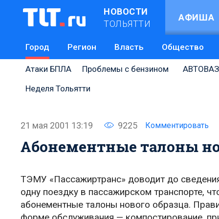
НОВОСТИ
АФИША
ТОЛЬЯТТИ
Город
Регион
Власть
Общество
Атаки БПЛА
Проблемы с бензином
АВТОВАЗ
Неделя Тольятти
21 мая 2001 13:19
9225
Комментировать
Абонементные талоны но
ТЭМУ «Пассажиртранс» доводит до сведения
одну поездку в пассажирском транспорте, что 
абонементные талоны нового образца. Прави
форме обслуживания — компостирование, при