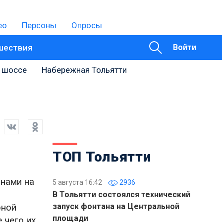
ео
Персоны
Опросы
шествия
Войти
 шоссе
Набережная Тольятти
ТОП Тольятти
нами на
5 августа 16:42
2936
В Тольятти состоялся технический
рной
запуск фонтана на Центральной
площади
 чего их