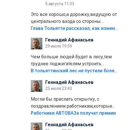
5 августа 11:03
Это все хорошо,а дорожку,ведущую от
центрального входа со стороны
кафе"Мираж" к аттракционам слабо
Глава Тольятти рассказал, как изменится парк Центрального района
доделать?А то бордюры положили,а
Геннадий Афанасьев
плитки не хватило,т.к.осенью и зимой
29 июля 19:59
лежала в парке и испортилась.Да
еще,видимо,часть украли.
Чем больше людей будет в лесу,тем
труднее поджигателям устроить
пожар.Тех кто разводит костры,тех
В тольяттинский лес не пустили более тысячи автомобилей
надо безбожно штрафовать.Камер
Геннадий Афанасьев
полно стоит,почему водители всё
25 июля 23:43
равно едут в лес? Штрафы мизерные.
Могли бы прислать открытку, с
поздравлением работникам,которые
больше сорока лет отработали на
Работники АВТОВАЗа получат премии
предприятии.
Геннадий Афанасьев