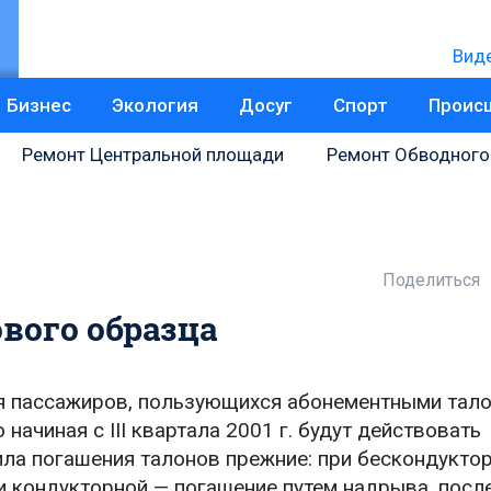
Вид
Бизнес
Экология
Досуг
Спорт
Проис
Ремонт Центральной площади
Ремонт Обводного
Поделиться
вого образца
 пассажиров, пользующихся абонементными тало
начиная с III квартала 2001 г. будут действовать
ла погашения талонов прежние: при бескондукто
 кондукторной — погашение путем надрыва, после