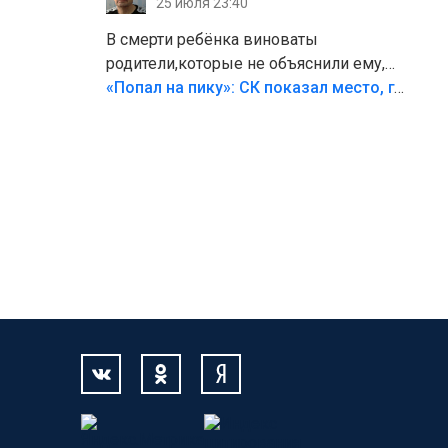
25 июля 23:40
В смерти ребёнка виноваты
родители,которые не объяснили ему,
что такое хорошо и что такое плохо!
«Попал на пику»: СК показал место, где был смертельно травмирован ребенок в Тольятти
Лезть через такой забор,верх
безумия,есть же калитка,ворота!
Жалко ребёнка,но он сам выбрал свою
судьбу.