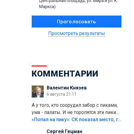
Центральная площадь, ул. Мира и ул. К.
Маркса)
Просмотреть результаты
КОММЕНТАРИИ
Валентин Князев
6 августа 21:11
А у того, кто соорудил забор с пиками,
ума - палаты. И не торопятся эти пики
срезать
«Попал на пику»: СК показал место, где был смертельно травмирован ребенок в Тольятти
Сергей Гецман