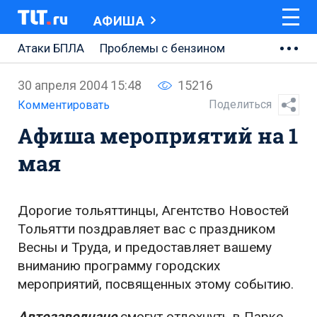
АФИША
Атаки БПЛА
Проблемы с бензином
АВТОВАЗ
30 апреля 2004 15:48
15216
Ремонт Центральной площади
Поделиться
Комментировать
Афиша мероприятий на 1
Ремонт Обводного шоссе
мая
Набережная Тольятти
Неделя Тольятти
Дорогие тольяттинцы, Агентство Новостей
Тольятти поздравляет вас с праздником
Весны и Труда, и предоставляет вашему
вниманию программу городских
мероприятий, посвященных этому событию.
Автозаводчане
смогут отдохнуть в Парке