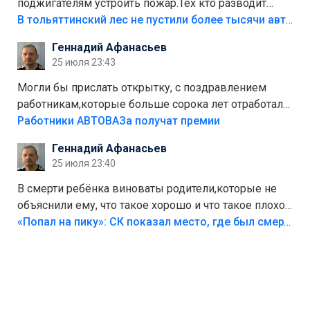
поджигателям устроить пожар.Тех кто разводит
костры,тех надо безбожно штрафовать.Камер полно
В тольяттинский лес не пустили более тысячи автомобилей
стоит,почему водители всё равно едут в лес?
Геннадий Афанасьев
Штрафы мизерные.
25 июля 23:43
Могли бы прислать открытку, с поздравлением
работникам,которые больше сорока лет отработали
на предприятии.
Работники АВТОВАЗа получат премии
Геннадий Афанасьев
25 июля 23:40
В смерти ребёнка виноваты родители,которые не
объяснили ему, что такое хорошо и что такое плохо!
Лезть через такой забор,верх безумия,есть же
«Попал на пику»: СК показал место, где был смертельно травмирован ребенок в Тольятти
калитка,ворота! Жалко ребёнка,но он сам выбрал
свою судьбу.