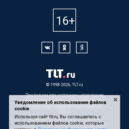
© 1998-2026, TLT.ru
При полном или частичном цитировании
материалов, ссылка на TLT.ru обязательна.
Уведомление об использовании файлов
Для Интернет-изданий гиперссылка на
cookie
TLT.ru
Используя сайт tlt.ru, Вы соглашаетесь с
Материалы с пометкой "Партнерский
использованием файлов cookie, которые
материал" публикуются на правах рекламы.