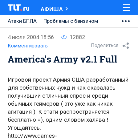
АФИША
Атаки БПЛА
Проблемы с бензином
АВТОВАЗ
4 июля 2004 18:56
12882
Ремонт Центральной площади
Поделиться
Комментировать
America's Army v2.1 Full
Ремонт Обводного шоссе
Набережная Тольятти
Игровой проект Армия США разработанный
Неделя Тольятти
для собственных нужд и как оказалась
получивший отличный спрос и среди
обычных геймеров ( это уже как никак
агитация ). К стати распространяется
бесплатно =), одним словом халява!!
Угощайтесь.
http://www.games-