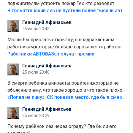
поджигателям устроить пожар.Тех кто разводит
костры,тех надо безбожно штрафовать.Камер полно
В тольяттинский лес не пустили более тысячи автомобилей
стоит,почему водители всё равно едут в лес?
Геннадий Афанасьев
Штрафы мизерные.
25 июля 23:43
Могли бы прислать открытку, с поздравлением
работникам,которые больше сорока лет отработали
на предприятии.
Работники АВТОВАЗа получат премии
Геннадий Афанасьев
25 июля 23:40
В смерти ребёнка виноваты родители,которые не
объяснили ему, что такое хорошо и что такое плохо!
Лезть через такой забор,верх безумия,есть же
«Попал на пику»: СК показал место, где был смертельно травмирован ребенок в Тольятти
калитка,ворота! Жалко ребёнка,но он сам выбрал
Геннадий Афанасьев
свою судьбу.
25 июля 23:29
Почему ребёнок лез через ограду? Где были его