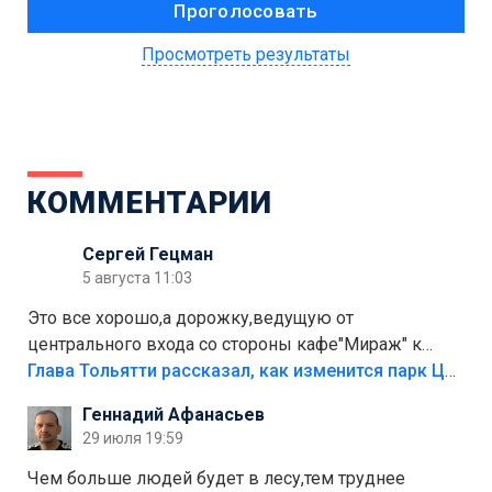
Просмотреть результаты
КОММЕНТАРИИ
Сергей Гецман
5 августа 11:03
Это все хорошо,а дорожку,ведущую от
центрального входа со стороны кафе"Мираж" к
аттракционам слабо доделать?А то бордюры
Глава Тольятти рассказал, как изменится парк Центрального района
положили,а плитки не хватило,т.к.осенью и зимой
Геннадий Афанасьев
лежала в парке и испортилась.Да еще,видимо,часть
29 июля 19:59
украли.
Чем больше людей будет в лесу,тем труднее