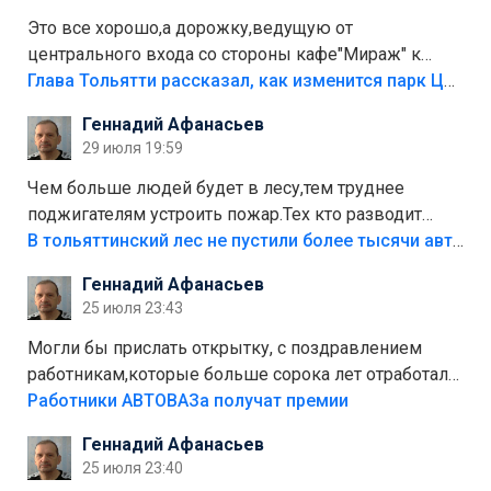
Это все хорошо,а дорожку,ведущую от
центрального входа со стороны кафе"Мираж" к
аттракционам слабо доделать?А то бордюры
Глава Тольятти рассказал, как изменится парк Центрального района
положили,а плитки не хватило,т.к.осенью и зимой
Геннадий Афанасьев
лежала в парке и испортилась.Да еще,видимо,часть
29 июля 19:59
украли.
Чем больше людей будет в лесу,тем труднее
поджигателям устроить пожар.Тех кто разводит
костры,тех надо безбожно штрафовать.Камер полно
В тольяттинский лес не пустили более тысячи автомобилей
стоит,почему водители всё равно едут в лес?
Геннадий Афанасьев
Штрафы мизерные.
25 июля 23:43
Могли бы прислать открытку, с поздравлением
работникам,которые больше сорока лет отработали
на предприятии.
Работники АВТОВАЗа получат премии
Геннадий Афанасьев
25 июля 23:40