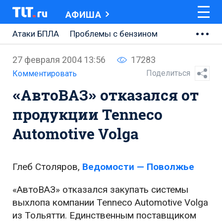
АФИША
Атаки БПЛА
Проблемы с бензином
АВТОВАЗ
27 февраля 2004 13:56
17283
Ремонт Центральной площади
Поделиться
Комментировать
«АвтоВАЗ» отказался от
Ремонт Обводного шоссе
продукции Tenneco
Набережная Тольятти
Automotive Volga
Неделя Тольятти
Глеб Столяров,
Ведомости — Поволжье
«АвтоВАЗ» отказался закупать системы
выхлопа компании Tenneco Automotive Volga
из Тольятти. Единственным поставщиком