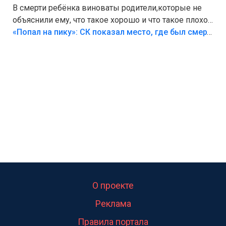
В смерти ребёнка виноваты родители,которые не
объяснили ему, что такое хорошо и что такое плохо!
Лезть через такой забор,верх безумия,есть же
«Попал на пику»: СК показал место, где был смертельно травмирован ребенок в Тольятти
калитка,ворота! Жалко ребёнка,но он сам выбрал
свою судьбу.
О проекте
Реклама
Правила портала