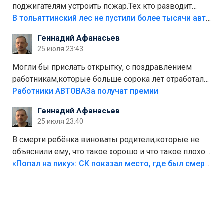
поджигателям устроить пожар.Тех кто разводит
костры,тех надо безбожно штрафовать.Камер полно
В тольяттинский лес не пустили более тысячи автомобилей
стоит,почему водители всё равно едут в лес?
Геннадий Афанасьев
Штрафы мизерные.
25 июля 23:43
Могли бы прислать открытку, с поздравлением
работникам,которые больше сорока лет отработали
на предприятии.
Работники АВТОВАЗа получат премии
Геннадий Афанасьев
25 июля 23:40
В смерти ребёнка виноваты родители,которые не
объяснили ему, что такое хорошо и что такое плохо!
Лезть через такой забор,верх безумия,есть же
«Попал на пику»: СК показал место, где был смертельно травмирован ребенок в Тольятти
калитка,ворота! Жалко ребёнка,но он сам выбрал
свою судьбу.