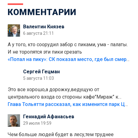
КОММЕНТАРИИ
Валентин Князев
6 августа 21:11
А у того, кто соорудил забор с пиками, ума - палаты.
И не торопятся эти пики срезать
«Попал на пику»: СК показал место, где был смертельно травмирован ребенок в Тольятти
Сергей Гецман
5 августа 11:03
Это все хорошо,а дорожку,ведущую от
центрального входа со стороны кафе"Мираж" к
аттракционам слабо доделать?А то бордюры
Глава Тольятти рассказал, как изменится парк Центрального района
положили,а плитки не хватило,т.к.осенью и зимой
Геннадий Афанасьев
лежала в парке и испортилась.Да еще,видимо,часть
29 июля 19:59
украли.
Чем больше людей будет в лесу,тем труднее