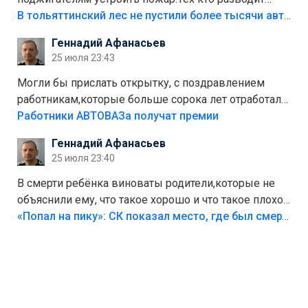
костры,тех надо безбожно штрафовать.Камер полно
В тольяттинский лес не пустили более тысячи автомобилей
стоит,почему водители всё равно едут в лес?
Геннадий Афанасьев
Штрафы мизерные.
25 июля 23:43
Могли бы прислать открытку, с поздравлением
работникам,которые больше сорока лет отработали
на предприятии.
Работники АВТОВАЗа получат премии
Геннадий Афанасьев
25 июля 23:40
В смерти ребёнка виноваты родители,которые не
объяснили ему, что такое хорошо и что такое плохо!
Лезть через такой забор,верх безумия,есть же
«Попал на пику»: СК показал место, где был смертельно травмирован ребенок в Тольятти
калитка,ворота! Жалко ребёнка,но он сам выбрал
свою судьбу.