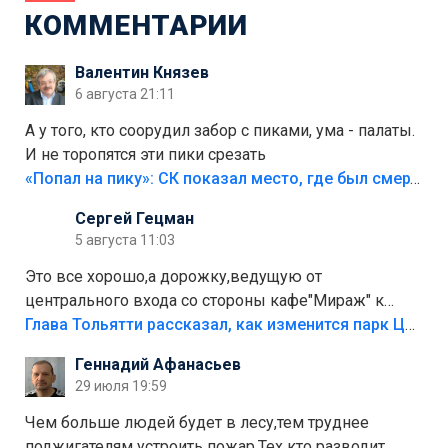
КОММЕНТАРИИ
Валентин Князев
6 августа 21:11
А у того, кто соорудил забор с пиками, ума - палаты.
И не торопятся эти пики срезать
«Попал на пику»: СК показал место, где был смертельно травмирован ребенок в Тольятти
Сергей Гецман
5 августа 11:03
Это все хорошо,а дорожку,ведущую от
центрального входа со стороны кафе"Мираж" к
аттракционам слабо доделать?А то бордюры
Глава Тольятти рассказал, как изменится парк Центрального района
положили,а плитки не хватило,т.к.осенью и зимой
Геннадий Афанасьев
лежала в парке и испортилась.Да еще,видимо,часть
29 июля 19:59
украли.
Чем больше людей будет в лесу,тем труднее
поджигателям устроить пожар.Тех кто разводит