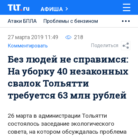
АФИША
Атаки БПЛА
Проблемы с бензином
АВТОВАЗ
27 марта 2019 11:49
218
Ремонт Центральной площади
Поделиться
Комментировать
Без людей не справимся:
Ремонт Обводного шоссе
На уборку 40 незаконных
Набережная Тольятти
свалок Тольятти
Неделя Тольятти
требуется 63 млн рублей
26 марта в администрации Тольятти
состоялось заседание экологического
совета, на котором обсуждалась проблема