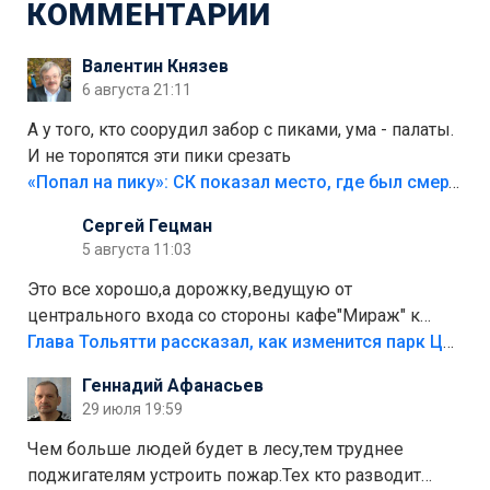
КОММЕНТАРИИ
Валентин Князев
6 августа 21:11
А у того, кто соорудил забор с пиками, ума - палаты.
И не торопятся эти пики срезать
«Попал на пику»: СК показал место, где был смертельно травмирован ребенок в Тольятти
Сергей Гецман
5 августа 11:03
Это все хорошо,а дорожку,ведущую от
центрального входа со стороны кафе"Мираж" к
аттракционам слабо доделать?А то бордюры
Глава Тольятти рассказал, как изменится парк Центрального района
положили,а плитки не хватило,т.к.осенью и зимой
Геннадий Афанасьев
лежала в парке и испортилась.Да еще,видимо,часть
29 июля 19:59
украли.
Чем больше людей будет в лесу,тем труднее
поджигателям устроить пожар.Тех кто разводит