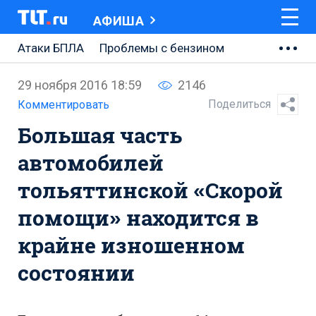
АФИША
Атаки БПЛА
Проблемы с бензином
АВТОВАЗ
29 ноября 2016 18:59
2146
Ремонт Центральной площади
Поделиться
Комментировать
Большая часть
Ремонт Обводного шоссе
автомобилей
Набережная Тольятти
тольяттинской «Скорой
Неделя Тольятти
помощи» находится в
крайне изношенном
состоянии