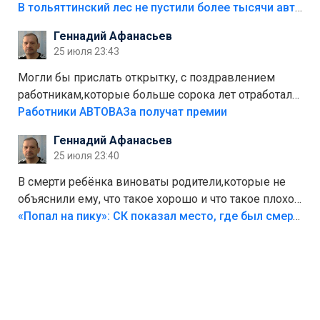
костры,тех надо безбожно штрафовать.Камер полно
В тольяттинский лес не пустили более тысячи автомобилей
стоит,почему водители всё равно едут в лес?
Геннадий Афанасьев
Штрафы мизерные.
25 июля 23:43
Могли бы прислать открытку, с поздравлением
работникам,которые больше сорока лет отработали
на предприятии.
Работники АВТОВАЗа получат премии
Геннадий Афанасьев
25 июля 23:40
В смерти ребёнка виноваты родители,которые не
объяснили ему, что такое хорошо и что такое плохо!
Лезть через такой забор,верх безумия,есть же
«Попал на пику»: СК показал место, где был смертельно травмирован ребенок в Тольятти
калитка,ворота! Жалко ребёнка,но он сам выбрал
свою судьбу.